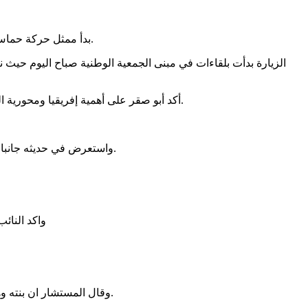
بدأ ممثل حركة حماس في غرب إفريقيا، الدكتور محمد أبو صقر امس الاثنين زيارة للسنغال يلتقي خلالها مسؤولين ومنتخبين ونشطاء ورؤساء هيئات مجتمع مدني.
الزيارة بدأت بلقاءات في مبنى الجمعية الوطنية صباح اليوم حيث 
أكد أبو صقر على أهمية إفريقيا ومحورية السنغال فيها وقدرتها على القيام بما عجز عنه كثيرون، داعيا النواب إلى تجريم الاحتلال ورفض التعامل معه والعمل على عزله وإغلاق سفارته.
واستعرض في حديثه جانبا من الوضع القاتم في فلسطين كلها وفي غزة والقدس. داعيا النواب إلى تصحيح مفاهيم تم زرعها في بعض الشعوب تجانب الحقيقة والصواب.
واكد النائب أنه سيوجه رسالتين إلى رئيس حزب باستيف وإلى رئيس البرلمان وسيشفع ذلك بالعمل ضمن اطر الحزب الحاكم من اجل فلسطين ودعهما
وقال المستشار ان بنته وهي تدرس في ثانوية فرنسية غيرت حالتها على تساب لمقاطعة الصهاينة، مضيفا أنها في المنزل لاتتركهم يشربون كوكا كولا وتقول إنه مقاطع.