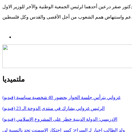
الدعم واستنهاض همم الشعوب من أجل الأقصى والقدس وكل فلسطين
ملتميديا
غزواني يترأس جلسة الحوار بحضور 40 شخصية سياسية (فيديو)
الرئيس غزواني يشارك في منتدى الدوحة الـ 23 (فيديو)
الإدريسي: الدولة الدينية خطر على المشروع الإسلامي (فيديو)
ولد الطالب اخيار لـ السراج: كسر احتكار الإسمنت تحد بالنسبة لي