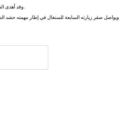
وقد أهدى الدكتور صقر درعين أحدهما لرئيس الجمعية الوطنية والآخر للوزير الاول.
ويواصل صقر زيارته السابعة للسنغال في إطار مهمته حشد 