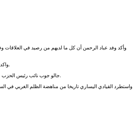
وأكد وفد عباد الرحمن أن كل ما لديهم من رصيد في العلاقات و
واكد الوفد خلال عشاء عمل نظموه للدكتور صقر ان الجماعة ستدرس مع الطيف السنغالي عقد مؤتمر إفريقي لجمع داعمي فلسطين في إفريقيا.
جالو جوب نائب رئيس الحزب الإفريقي من اجل الأخلاق والعمل والأخوة مكلف بالقضية الإفريقية ومناهضة الظلم قال إن حزبه أول حزب طرح موضوع الجرائم في إفريقيا.
واستطرد القيادي اليساري تاريخا من مناهضة الظلم الغربي في السن