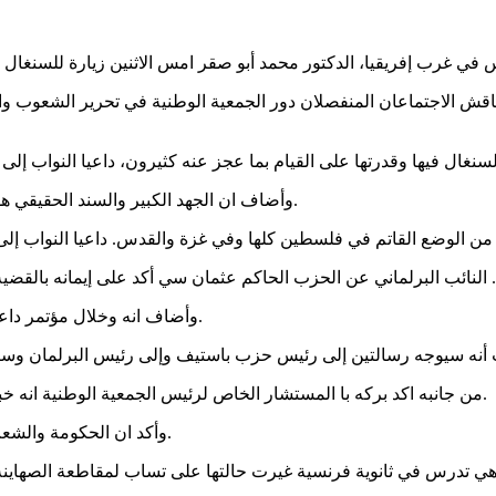
ناقش الاجتماعان المنفصلان دور الجمعية الوطنية في تحرير الشعوب وا
وأضاف ان الجهد الكبير والسند الحقيقي هو المؤسسة التشريعية وخاصة في جمهورية السنغال وفي هذا الظرف.
النائب البرلماني عن الحزب الحاكم عثمان سي أكد على إيمانه بالقضية الفلسطينية ودفاعه عنها منذ وقت بعيد، مؤكدا ان دوافع ذلك متعددة .
وأضاف انه وخلال مؤتمر داعم لفلسطين في ابروكسل دعا إلى رفض الاحتلال وإلى دعم المقاومة.
من جانبه اكد بركه با المستشار الخاص لرئيس الجمعية الوطنية انه خبير بتفاصيل فلسطين ومتابع لها ويعرف عنها الكثير ويتألم لما يقع فيها.
وأكد ان الحكومة والشعب اليوم متفقان على تاريخ طويل من النضال من اجل فلسطين ودعها.