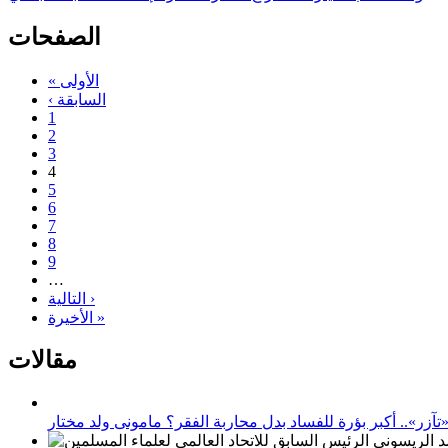
الصفحات
« الأولى
‹ السابقة
1
2
3
4
5
6
7
8
9
…
التالية ›
الأخيرة »
مقالات
زر».. أكبر بؤرة للفساد بدل محاربة الفقر؟ مامونى ولد مختار