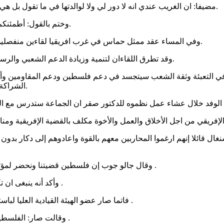
مضيفا: ان الغريب عندي انه لا دور لي ولا لوالدتها في ما تقول بل هي مثال لجيل جديد في العالم كله يتفاعل مع وسائل التواصل الاجتماعي.
وختم بالقول: أطمئنكم على مستقبل السنغال مع فلسطين وهذا ما يقوله كثيرون ويعتقدونه.
وفي المساء عقد ممثل حماس في غرب افريقيا لقاءين منفصلين مع مستشار رئيس الجمهورية ووفد من قيادات جماعة عباد الرحمن.
وقد تطرق اللقاءان لتنمية وزيادة الدعم الشعبي والرسمي للمقاومة وتوطينها في يوميات السنغاليين ومعايشتها بشكل كامل.
في التعبئة وثقة الشعب سيتجسد في دعم فلسطين ودعم المقاومين وأكد
الشراكة وكذلك نائب الأمين التنفيذي أن كل ما يخدم فلسطين هم في مقدمته.
غال قائلا إنهم ارغموا المحاربين معهم بالقوة واعادوهم إلى دكار بد
وقال جالو جوب إن فلسطين قضيتنا ونحضر لمؤتمر ستكون فلسطين حاضرة فيه بقوة واعدكم ان نتائجه ستثلج الصدر .
وأكد أنه ينبغى ان تكون دبلوماسية إفريقيا مركزة على السيادة ومناهضة التعذيب والظلم .
فاتما صار عضو الهيئة القيادية العليا لباستيف اكدت ان العالم يواجه جنون ترامب ونتانياهو الذي سيجلب كوارث .
وقالت صار: الفلسطينيون قادة قاطرة التحررالانسانية في العالم ويدفعون ثمنا غاليا وكبيرا .