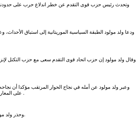
وتحدث رئيس حزب قوى التقدم عن خطر اندلاع حرب على حدودنا الشم
ودعا ولد مولود الطبقة السياسية الموريتانية إلى استباق الأحداث، 
وقال ولد مولود إن حزب اتحاد قوى التقدم سعى مع حزب التكتل لإنزال
وعبر ولد مولود عن أمله في نجاح الحوار المرتقب مؤكدا أن نجاحه
على المعارضة أن تعي أنه ليس شرطا الاستجابة لجميع مطالبها والمهم هو الاتفاق على القضايا الأساسية وعلى حلول وسطى تحقق المصالح العامة للبلد .
وحذر ولد مولود من مخاطر تصاعد الخطاب التحريضي الذي يؤدي إلى زيادة الشقاق ويعمق الازمة الاجتماعية وتهيج المشاعر على أساس عرقي أو جهوي.