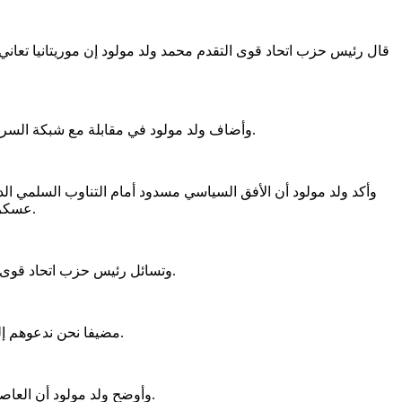
قال رئيس حزب اتحاد قوى التقدم محمد ولد مولود إن موريتانيا تعاني
وأضاف ولد مولود في مقابلة مع شبكة السراج ستنشر لاحقا إن البلد أمام خيارين اثنين إما أن يتحول إلى دولة فاشلة مثل مالي أو يتحول إلى دولة ديمقراطية وتغيير سلمي مثل السينغال.
عسكري جديد أو شخص يدور في فلك العسكر ومنع حدوث أي تغيير حقيقي، وهو ما كان سائدا في مالي المجاورة وأدى إلى تحولها إلى دولة فاشلة.
وتسائل رئيس حزب اتحاد قوى التقدم هل يوجد استعداد لدى النظام بمختلف تشكيلاته من مجموعات مالية واجتماعية وإدارية لحدوث تناوب سلمي واحتكام لإرادة الشعب؟.
مضيفا نحن ندعوهم إلى"كلمة سواء" وإلى الاحتكام إلى الشعب، والقوى الديمقراطية تعرض عليهم التناوب كما في السينغال بدل ما الانجرار إلى ما وقع في مالي.
وأوضح ولد مولود أن العاصمة انواكشوط يعيش فيها آلاف الشباب الضائع نتيجة الانحراف والمخدرات وهو أدرى إلى مخاطر كبيرة مثل انتشار الجريمة وغياب الأمن العام.