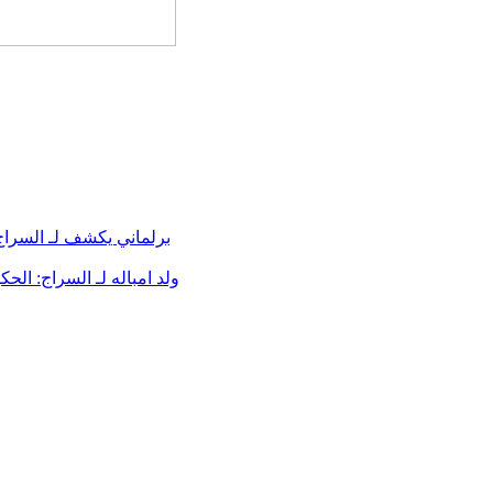
برلماني يكشف لـ السرا
ولد امباله لـ السراج: ال