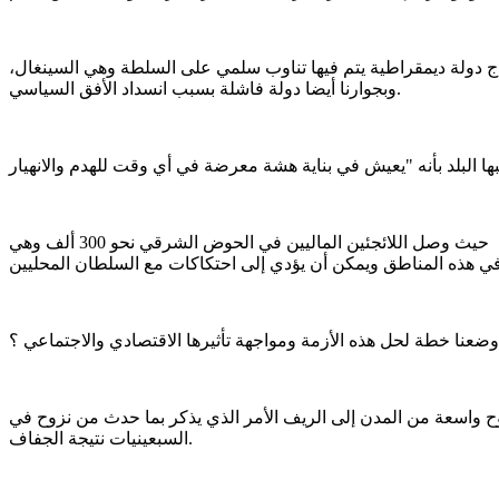
وذج دولة ديمقراطية يتم فيها تناوب سلمي على السلطة وهي السينغال،
وبجوارنا أيضا دولة فاشلة بسبب انسداد الأفق السياسي.
ودعا ولد مولود إلى الانتباه لما يحدث على حدودنا الشرقية، حيث بدأنا نكتوي بنار الحريق المالي، مشيرا إلى تأثير هذه الأزمة على موريتانيا، حيث وصل اللائجئين الماليين في الحوض الشرقي نحو 300 ألف وهي
ح واسعة من المدن إلى الريف الأمر الذي يذكر بما حدث من نزوح في
السبعينيات نتيجة الجفاف.