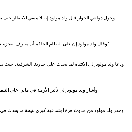
وحول دواعي الحوار قال ولد مولود إنه لا ينبغي الانتظار حتى
وقال ولد مولود إن على النظام الحاكم أن يعترف بعجزه عن إدارة البلد وعن مواجهة الفساد وعن التصدي للمشاكل المحدقة مشبها البلد بأنه "يعيش في بناية هشة معرضة في أي وقت للهدم والانهيار".
وأشار ولد مولود إلى تأثير الأزمة في مالي على التنمية الحيوانية التي تمثل ركنا أساسيا في اقتصادنا الموريتاني، متسائلا هل وضعنا خطة لحل هذه الأزمة ومواجهة تأثيرها الاقتصادي والاجتماعي ؟.
وحذر ولد مولود من حدوث هزة اجتماعية كبرى نتيجة ما يحدث في ما