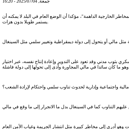
جمعة, 2025/07/04 - 16:20
طر الخارجية الداهمة"، مؤكدا أن الوضع العام في البلد لا يمكنه أن
يستمر طويلا بدون هزات.
دود أمام التناوب السلمي الديمقراطي، ما ينذر بمخاطر كبيرة، فالنظام الحاكم منذ 4 عقود نظام عسكري بثوب مدني وقد تعود على التدوير وإعادة إنتاج نفسه، عبر اختيار