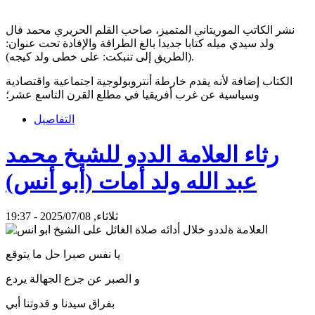
نشر الكاتب الموريتاني المتميز، صاحب القلم الحريري محمد فال
ولد سيدي ميله كتابا جديدا بالغ الطرافة والإفادة تحت عنوان:
(الطريق إلى تنبكت: على خطى ولد كيجه).
الكتاب إضافة لأنه يقدم خارطة أنتروبولوجية اجتماعية واقتصادية
وسياسية عن غرب أفريقيا في مطلع القرن التاسع عشر؛
التفاصيل
رثاء العلامة الددو للشيخ محمد
عبد الله ولد أمات (أبو أنس)
ثلاثاء, 2025/07/08 - 19:37
يا نفس صبرا حل ما يتوقع
و الصبر عن جزع الجهالة يردع
بفراق سيدنا و قدوتنا أبي