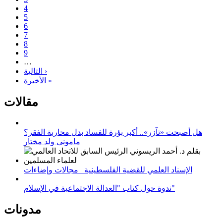
4
5
6
7
8
9
…
التالية ›
الأخيرة »
مقالات
هل أصبحت «تآزر».. أكبر بؤرة للفساد بدل محاربة الفقر؟
مامونى ولد مختار
الإسناد العلمي للقضية الفلسطينية_ مجالات وإضاءات
ندوة حول كتاب "العدالة الاجتماعية في الإسلام"
مدونات