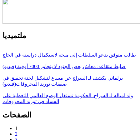
ملتميديا
طالب متوفق يدعو السلطات إلى منحه لاستكمال دراسته في الخاج
ضابط متقاعد: معاش بعض الجنود لا يتجاوز 7000 أوقية (فيديو)
برلماني يكشف لـ السراج عن مساع لتشكيل لجنة تحقيق في
صفقات توريد المحروقات(فيديو)
ولد امباله لـ السراج: الحكومة تستغل الوضع العالمي للتغطية على
الفساد في توريد المحروقات
الصفحات
1
2
3