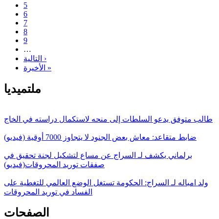
5
6
7
8
9
…
التالية ›
الأخيرة »
ملتميديا
طالب متوفق يدعو السلطات إلى منحه لاستكمال دراسته في الخاج
ضابط متقاعد: معاش بعض الجنود لا يتجاوز 7000 أوقية (فيديو)
برلماني يكشف لـ السراج عن مساع لتشكيل لجنة تحقيق في
صفقات توريد المحروقات(فيديو)
ولد امباله لـ السراج: الحكومة تستغل الوضع العالمي للتغطية على
الفساد في توريد المحروقات
الصفحات