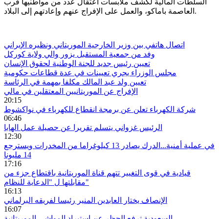
السلطات المالية لكشف ملابسات اعتقال عدد من مواطنيها قرب
العاصمة باماكو، والعمل على الإفراج عنهم وإعادتهم إلى البلاد.
اتصال هاتفي بين وزير الخارجية الموريتاني ونظيره الإيراني
وفد من جمعية المستقبل يزور والي ولاية كوركل
تعيين رئيس جديد للجنة الوطنية لحقوق الإنسان
مجلس الوزراء يجري تعيينات في عدة قطاعات حكومية
تعيين ولد عبد المالك مكلفا بمهمة في الرئاسة
الإفراج عن الموريتانيين المعتقلين في مالي
20:15
شركة الكهرباء تعلن عن برمجة انقطاع للكهرباء في نواكشوط
06:46
الرئيس غزواني يتسلم تقريرا عن حصيلة عمل الهابا
12:30
في عملية أمنية...الدرك يصادر 13 كيلوغراما من المخدرات ويسترجع
14 مليونا
17:16
قيادية في قوى التغيير تتهم قناة الموريتانية باقتطاع جزء من
مقابلتها ل "الدعاية للنظام"
16:13
الإنصاف يختار العابدين المنير رئيسا لفريقه البرلماني
16:07
السعودية ترفع الحظر عن استيراد المواشي الموريتانية