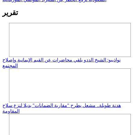
تقرير
نواذيبو: الشيخ الددو يلقي محاضرات عن القيم الإيمانية وإصلاح
المجتمع
هدنة طويلة.. مشعل يطرح "مقاربة الضمانات" بديلا لنزع سلاح
المقاومة