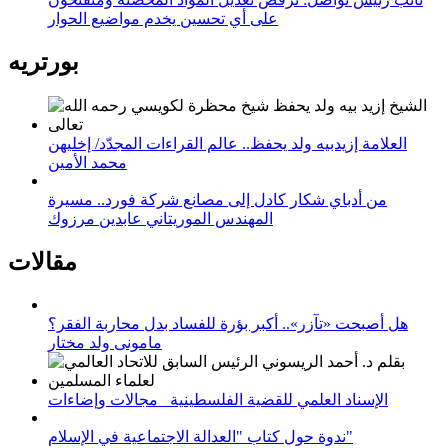
على أي تحسين يخدم مواضيع الحوار
بورتريه
العلامة إزيدبيه ولد يحفظ.. عالم القراءات المجدّد/ إخليهن
محمد الأمين
من أدباي شكار كادل إلى مصانع شركة فورد.. مسيرة
المهندس الموريتاني عابدين مرزوك
مقالات
هل أصبحت «تآزر».. أكبر بؤرة للفساد بدل محاربة الفقر؟
مامونى ولد مختار
الإسناد العلمي للقضية الفلسطينية_ مجالات وإضاءات
ندوة حول كتاب "العدالة الاجتماعية في الإسلام"