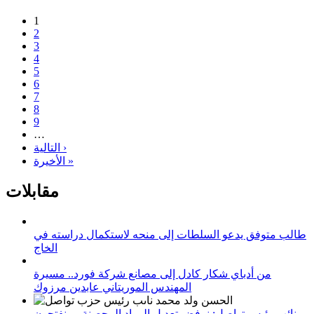
1
2
3
4
5
6
7
8
9
…
التالية ›
الأخيرة »
مقابلات
طالب متوفق يدعو السلطات إلى منحه لاستكمال دراسته في
الخاج
من أدباي شكار كادل إلى مصانع شركة فورد.. مسيرة
المهندس الموريتاني عابدين مرزوك
نائب رئيس تواصل: نرفض تعديل المواد المحصنة ومنفتحون