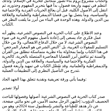
والكتاب مشروع يروم بناء تصور متكامل للحرية في الإسلام؛ ولذلك
انتظم في تمهيد وأربعة فصول، بدأ فيها بتحرير المفهوم وجذوره، ثم
انتقل إلى الأصول الكلية، قبل أن يعالج الحريات الفردية والاجتماعية
والسياسية، وما يتصل بها من قضايا الديمقراطية والعلمانية والعلاقة
بين الدين والدولة. وهذه الوحدة في البناء من أبرز ما يلفت النظر في
الكتاب.
وعند الاطلاع على كتاب الحرية في النصوص الشرعية، يظهر أنه
عمل فكري جاد يسعى إلى إعادة تأصيل مفهوم الحرية في ضوء
النصوص الشرعية، لا من خلال الدفاع الانفعالي، ولا من خلال
التسليم للمقولات الغربية، بل "النص الشرعي هو المعيار المرجعي"
في هذا الكتاب وإنما بمحاولة بناء نظرية متماسكة تنطلق من القرآن
والسنة ثم تناقش أبرز القضايا المعاصرة المتصلة بالحرية، كالحرية
الفكرية والاجتماعية والسياسية، والعلاقة بين الدين والدولة،
والديمقراطية والعلمانية. وقد تفَصَّل الكتاب في تمهيد وأربعة فصول
تتدرج من التأصيل النظري إلى التطبيقات العملية.
وفيما يأتي ورقة تعريفية ونقدية تتعلق بهذا الجهد الجاد:
أولا: تصدير
صدر كتاب الحرية في النصوص الشرعية: أصولها وفصولها للباحث
الحصيف الدؤوب: إخليهن الرجل محمد الأمين، في نحو مائتي صفحة،
عن دار هدهد للطباعة والنشر بإسطنبول سنة 2024م، وهو من
الكتب التي تتناول أحد أكثر المفاهيم حضورًا في الفكر الإسلامي