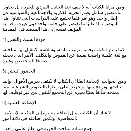
ومن مزايا الكتاب أنه لا يقف عند الجانب الفردي للحرية، بل يحاول
بناء تصور شامل يضم الحرية الفكرية والاجتماعية والسياسية في
إطار واحد، وهو أمر قلما تجتمع عليه الدراسات التي تتناول هذا
الموضوع، إذ غالبًا ما تقتصر على جانب واحد دون غيره، وقد نبه
المؤلف نفسه إلى هذا المقصد في المقدمة.
4) جودة السبك والتحرر
كما يمتاز الكتاب بحسن ترتيب مادته، وسلاسة الانتقال بين مباحثه،
مع لغة علمية واضحة بعيدة عن الغموض والتكلف، الأمر الذي يجعله
صالحًا للمتخصص وغيره.
5) الحضور البحثي
ومن الجوانب الإيجابية أيضًا أن الكتاب لا يكتفي بعرض الأقوال، وإنما
يناقشها ويرجح بينها، ويحرص على ربطها بالنصوص الشرعية، مما
يمنحه طابعًا بحثيًا يميزه عن التجميع للنقول من غير توظيف لها.
6) الإضافة العلمية
لا شك أن الكتاب يمثل إضافة معتبرة إلى المكتبة الإسلامية
المعاصرة، وتكمن إضافته في ثلاثة أمور:
- جمع شتات مباحث الحرية في إطار علمي واحد.