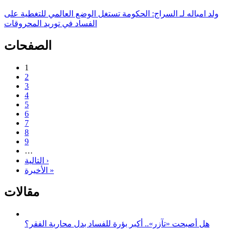
ولد امباله لـ السراج: الحكومة تستغل الوضع العالمي للتغطية على
الفساد في توريد المحروقات
الصفحات
1
2
3
4
5
6
7
8
9
…
التالية ›
الأخيرة »
مقالات
هل أصبحت «تآزر».. أكبر بؤرة للفساد بدل محاربة الفقر؟