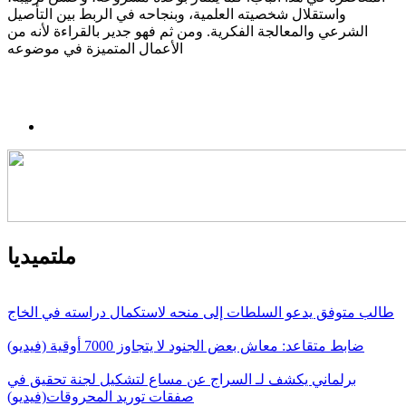
واستقلال شخصيته العلمية، وبنجاحه في الربط بين التأصيل
الشرعي والمعالجة الفكرية. ومن ثم فهو جدير بالقراءة لأنه من
الأعمال المتميزة في موضوعه
ملتميديا
طالب متوفق يدعو السلطات إلى منحه لاستكمال دراسته في الخاج
ضابط متقاعد: معاش بعض الجنود لا يتجاوز 7000 أوقية (فيديو)
برلماني يكشف لـ السراج عن مساع لتشكيل لجنة تحقيق في
صفقات توريد المحروقات(فيديو)