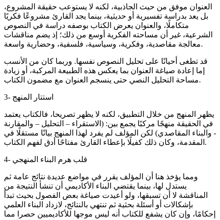
العنوان موفق من حيث الجاذبية، لكنه لا يستوعب حقيقة المشروع،
بل يعد بدراسة تفسيرية أو حديثية، بينما يجد القارئ مشروعًا فكريًا
متكاملًا، والعنوان يعرض الكتاب بوصفه دراسة في النصوص
الشرعية، غير أن مساحته الفكرية أوسع من ذلك؛ إذ يضم مناقشات
معالجة مقاصدية، وفكرية، وسياسية، فلسفية، وحضارية واسعة.
قد تطغى أحيانًا على تحليل النصوص نفسها. وربما كان من الأنسب
إما إعادة صياغة العنوان بما يعكس هذه الطبيعة المركبة، أو زيادة
مساحة التحليل النصي حتى ينسجم العنوان مع مضمون الكتاب.
3- استتار المنهج
يظهر المنهج من خلال التطبيق، لكنه لا يظهر تصريحا، فالكتاب يعتمد
في الحقيقة منهجًا مركبًا يجمع بين: (الاستقراء – التحليل – والمقارنة
- والبناء المقاصدي) لكن المؤلف لم يفرد لهذا المنهج بيانًا مستقلًا في
المقدمة، وكان ذلك كفيلًا بإعطاء القارئ مفتاحًا أدق لفهم الكتاب.
4- قلب هرم البناء المنهجي
ومما يؤخذ هنا أن المؤلف يقرر في مواضع عديدة نتائج عامة ثم
يستدل لها، بينما يقتضي البناء الأكاديمي أن تنشأ النتيجة من
المناقشة لا أن تسبقها، ولو أعيدت صياغة بعض الفصول بحيث تبدأ
بإشكالات أو أسئلة بحثية ثم تنتهي بالنتائج، لازداد البناء العلمي
إحكامًا، وإن كان يشفع للكتاب أنه ليس موجها للأكاديميين حصرا مما