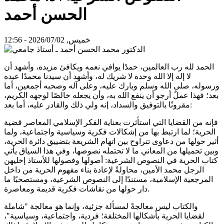
الحسن أحمد
خميس, 2026/07/02 - 12:56
الحمد لله رب العالمين، حمدًا يوافي نعمه ويكافئ مزيده، وأشهد أن
لا إله إلا الله وحده لا شريك له، وأشهد أن سيدنا محمدًا عبده
ورسوله، صلى الله وسلم وبارك عليه، وعلى آله وصحبه أجمعين، أما
بعد؛ فهذا عملٌ أرجو أن ينفع الله به، وأن يجعله خالصًا لوجهه الكريم،
مقرونًا بالتوفيق والسداد، إنه ولي ذلك والقادر عليه، أما بعد:
فإنه من القضايا التي استأثرت بعناية الفكر الإسلامي المعاصر قضية
الحرية؛ لما ارتبط بها من إشكالات فكرية وسياسية واجتماعية، ولما
أثير حولها من دعاوى تتراوح بين اتهام الشريعة بتضييق دائرة الحرية،
وبين تحميلها من المعاني ما لا تحتمله نصوصها، وفي هذا السياق يأتي
كتاب الحرية في النصوص الشرعية: أصولها وفصولها للأستاذ إخليهن
الرجل محمد الأمين، محاولةً لإعادة بناء مفهوم الحرية من داخل
المرجعية الإسلامية، مستندًا إلى النصوص الشرعية، ومستصحبًا ما
دار حولها من نقاشات فكرية قديمة ومعاصرة.
والكتاب ليس معالجةً لمسألة جزئية، وإنما هو معالجة "شاملة
لقضايا الحرية بأشكالها المختلفة؛ فردية، واجتماعية، وسياسية"،