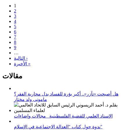
1
2
3
4
5
6
7
8
9
…
التالية ›
الأخيرة »
مقالات
هل أصبحت «تآزر».. أكبر بؤرة للفساد بدل محاربة الفقر؟
مامونى ولد مختار
الإسناد العلمي للقضية الفلسطينية_ مجالات وإضاءات
ندوة حول كتاب "العدالة الاجتماعية في الإسلام"