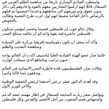
واستطرد القيادي اليساري تاريخا من مناهضة الظلم الغربي في
السنغال قائلا إنهم ارغموا المحاربين معهم بالقوة واعادوهم إلى دكار
بدون حقوق وتم توزيعهم الى مناطقهم وعندما اعتصموا تم قتلهم
بالرصاص داخل القاعة مضيفا انهم اول حزب طرح القضية وطالب
بالتعويض.
وقال جالو جوب إن فلسطين قضيتنا ونحضر لمؤتمر ستكون
فلسطين حاضرة فيه بقوة واعدكم ان نتائجه ستثلج الصدر .
وأكد أنه ينبغى ان تكون دبلوماسية إفريقيا مركزة على السيادة
ومناهضة التعذيب والظلم .
فاتما صار عضو الهيئة القيادية العليا لباستيف اكدت ان العالم يواجه
جنون ترامب ونتانياهو الذي سيجلب كوارث .
وقالت صار: الفلسطينيون قادة قاطرة التحررالانسانية في العالم
ويدفعون ثمنا غاليا وكبيرا .
وقد أهدى الدكتور صقر درعين أحدهما لرئيس الجمعية الوطنية
والآخر للوزير الاول.
ويواصل صقر زيارته السابعة للسنغال في إطار مهمته حشد الدعم
واستنهاض همم الشعوب من أجل الأقصى والقدس وكل فلسطين