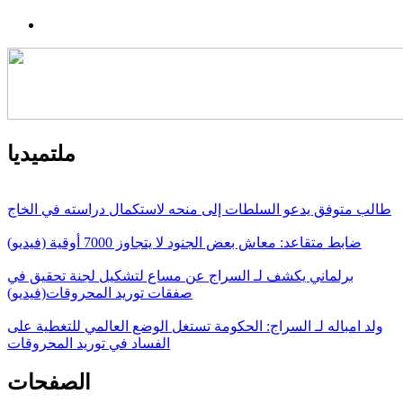
ملتميديا
طالب متوفق يدعو السلطات إلى منحه لاستكمال دراسته في الخاج
ضابط متقاعد: معاش بعض الجنود لا يتجاوز 7000 أوقية (فيديو)
برلماني يكشف لـ السراج عن مساع لتشكيل لجنة تحقيق في
صفقات توريد المحروقات(فيديو)
ولد امباله لـ السراج: الحكومة تستغل الوضع العالمي للتغطية على
الفساد في توريد المحروقات
الصفحات