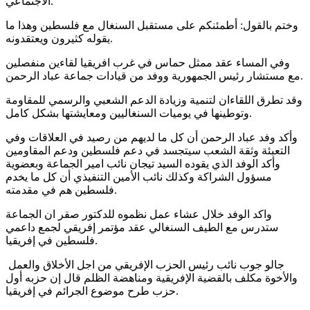
الاجتماعي.
وختم بالقول: أطمئنكم على مستقبل السنغال مع فلسطين وهذا ما
يقوله كثيرون ويعتقدونه.
وفي المساء عقد ممثل حماس في غرب افريقيا لقاءين منفصلين
مع مستشار رئيس الجمهورية ووفد من قيادات جماعة عباد الرحمن.
وقد تطرق اللقاءان لتنمية وزيادة الدعم الشعبي والرسمي للمقاومة
وتوطينها في يوميات السنغاليين ومعايشتها بشكل كامل.
وأكد وفد عباد الرحمن أن كل ما لديهم من رصيد في العلاقات وفي
التعبئة وثقة الشعب سيتجسد في دعم فلسطين ودعم المقاومين
وأكد الوفد الذي يقوده السيد تيجان نائب امير الجماعة وبعضوية
مسؤول الشراكة وكذلك نائب الأمين التنفيذي أن كل ما يخدم
فلسطين هم في مقدمته.
واكد الوفد خلال عشاء عمل نظموه للدكتور صقر ان الجماعة
ستدرس مع الطيف السنغالي عقد مؤتمر إفريقي لجمع داعمي
فلسطين في إفريقيا.
جالو جوب نائب رئيس الحزب الإفريقي من اجل الأخلاق والعمل
والأخوة مكلف بالقضية الإفريقية ومناهضة الظلم قال إن حزبه أول
حزب طرح موضوع الجرائم في إفريقيا.