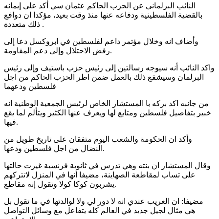
النائب البرلماني عن الحزب الحاكم عثمان سي أكد على إيمانه
بالقضية الفلسطينية ودفاعه عنها منذ وقت بعيد، مؤكدا ان دوافع
ذلك متعددة .
وأضاف انه وخلال مؤتمر داعم لفلسطين في ابروكسل دعا إلى
رفض الاحتلال وإلى دعم المقاومة.
واكد النائب أنه سيوجه رسالتين إلى رئيس حزب باستيف وإلى رئيس
البرلمان وسيشفع ذلك بالعمل ضمن اطر الحزب الحاكم من اجل
فلسطين ودعهما
من جانبه اكد بركه با المستشار الخاص لرئيس الجمعية الوطنية انه
خبير بتفاصيل فلسطين ومتابع لها ويعرف عنها الكثير ويتألم لما يقع
فيها.
وأكد ان الحكومة والشعب اليوم متفقان على تاريخ طويل من
النضال من اجل فلسطين ودعها.
وقال المستشار ان بنته وهي تدرس في ثانوية فرنسية غيرت حالتها
على تساب لمقاطعة الصهاينة، مضيفا أنها في المنزل لاتتركهم
يشربون كوكا كولا وتقول إنه مقاطع.
مضيفا: ان الغريب عندي انه لا دور لي ولا لوالدتها في ما تقول بل
هي مثال لجيل جديد في العالم كله يتفاعل مع وسائل التواصل