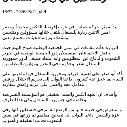
ثلاثاء, 2026/05/12 - 16:27
بدأ ممثل حركة حماس في غرب إفريقيا، الدكتور محمد أبو صقر
امس الاثنين زيارة للسنغال يلتقي خلالها مسؤولين ومنتخبين
ونشطاء ورؤساء هيئات مجتمع مدني.
الزيارة بدأت بلقاءات في مبنى الجمعية الوطنية صباح اليوم حيث
ناقش الاجتماعان المنفصلان دور الجمعية الوطنية في تحرير
الشعوب والدفاع عن المظلومين وأنه امتداد طبيعي لدور جمهورية
السنغال شعبا وحكومة في التحرر ومؤازرة المظلومين .
أكد أبو صقر على أهمية إفريقيا ومحورية السنغال فيها وقدرتها على
القيام بما عجز عنه كثيرون، داعيا النواب إلى تجريم الاحتلال ورفض
التعامل معه والعمل على عزله وإغلاق سفارته.
وأضاف ان الجهد الكبير والسند الحقيقي هو المؤسسة التشريعية
وخاصة في جمهورية السنغال وفي هذا الظرف.
واستعرض في حديثه جانبا من الوضع القاتم في فلسطين كلها وفي
غزة والقدس. داعيا النواب إلى تصحيح مفاهيم تم زرعها في بعض
الشعوب تجانب الحقيقة والصواب.