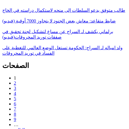
طالب متوفق يدعو السلطات إلى منحه لاستكمال دراسته في الخاج
ضابط متقاعد: معاش بعض الجنود لا يتجاوز 7000 أوقية (فيديو)
برلماني يكشف لـ السراج عن مساع لتشكيل لجنة تحقيق في
صفقات توريد المحروقات(فيديو)
ولد امباله لـ السراج: الحكومة تستغل الوضع العالمي للتغطية على
الفساد في توريد المحروقات
الصفحات
1
2
3
4
5
6
7
8
9
…