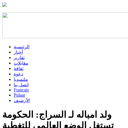
الرئيسية
أخبار
تقارير
مقابلات
ثقافة
دعوة
ملتميديا
اتصل بنا
Francais
Pulaar
الأرشيف
ولد امباله لـ السراج: الحكومة
تستغل الوضع العالمي للتغطية