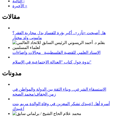
التالية ›
الأخيرة »
مقالات
هل أصبحت «تآزر».. أكبر بؤرة للفساد بدل محاربة الفقر؟
مامونى ولد مختار
الإسناد العلمي للقضية الفلسطينية_ مجالات وإضاءات
ندوة حول كتاب "العدالة الاجتماعية في الإسلام"
مدونات
الاستسقاء الشرعي.. وبناء الثقة بين الدولة والمواطن في
زمن الجفاف/محمد الصحه
أسرة أهل اعبيدك تشكر المعزين في وفاة الوالدة مريم بنت
اعبيدك