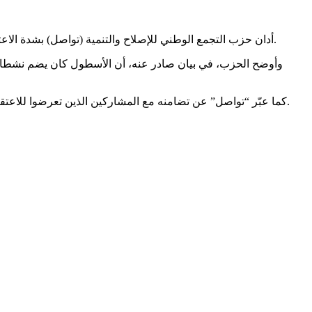
أدان حزب التجمع الوطني للإصلاح والتنمية (تواصل) بشدة الاعتداء الذي تعرّض له أسطول الصمود العالمي في عرض المياه الدولية، معتبرًا أنه انتهاك صارخ للقانون الدولي واستهداف لجهود إنسانية سلمية.
وأوضح الحزب، في بيان صادر عنه، أن الأسطول كان يضم نشطاء
كما عبّر “تواصل” عن تضامنه مع المشاركين الذين تعرضوا للاعتقال أو الاحتجاز، مطالبًا بالإفراج الفوري عنهم وضمان سلامتهم، وداعيًا الهيئات الدولية إلى التدخل لوقف هذه الانتهاكات ورفع الحصار عن غزة.