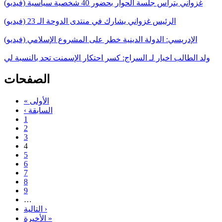
غزواني يترأس جلسة الحوار بحضور 40 شخصية سياسية (فيديو)
الرئيس غزواني يشارك في منتدى الدوحة الـ 23 (فيديو)
الإدريسي: الدولة الدينية خطر على المشروع الإسلامي (فيديو)
ولد الطالب اخيار لـ السراج: كسر احتكار الإسمنت تحد بالنسبة لي
الصفحات
« الأولى
‹ السابقة
1
2
3
4
5
6
7
8
9
…
التالية ›
الأخيرة »