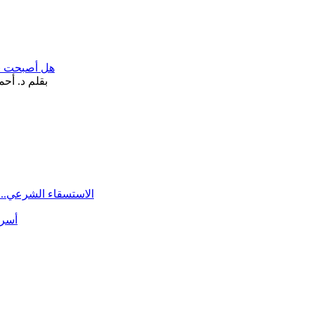
هل أصبحت «تآ
الاستسقاء الشرعي.. 
أسرة