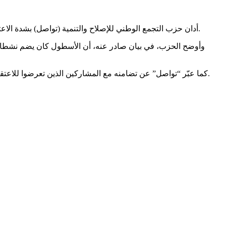
أدان حزب التجمع الوطني للإصلاح والتنمية (تواصل) بشدة الاعتداء الذي تعرّض له أسطول الصمود العالمي في عرض المياه الدولية، معتبرًا أنه انتهاك صارخ للقانون الدولي واستهداف لجهود إنسانية سلمية.
وأوضح الحزب، في بيان صادر عنه، أن الأسطول كان يضم نشطاء
كما عبّر “تواصل” عن تضامنه مع المشاركين الذين تعرضوا للاعتقال أو الاحتجاز، مطالبًا بالإفراج الفوري عنهم وضمان سلامتهم، وداعيًا الهيئات الدولية إلى التدخل لوقف هذه الانتهاكات ورفع الحصار عن غزة.