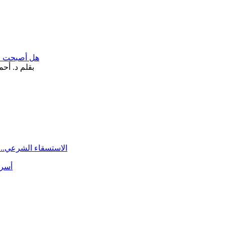
هل أصبحت «تآ
الاستسقاء الشرعي.. 
أسرة