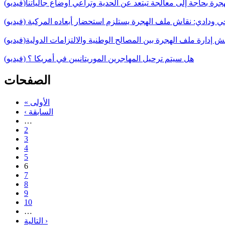
جرة بحاجة إلى معالجة تبتعد عن الحدية وتراعي أوضاع جالياتنا(فيديو)
 ودادي: نقاش ملف الهجرة يستلزم استحضار أبعاده المركبة (فيديو)
قش إدارة ملف الهجرة بين المصالح الوطنية والالتزامات الدولية(فيديو)
هل سيتم ترحيل المهاجرين الموريتانيين في أمريكا ؟ (فيديو)
الصفحات
« الأولى
‹ السابقة
…
2
3
4
5
6
7
8
9
10
…
التالية ›