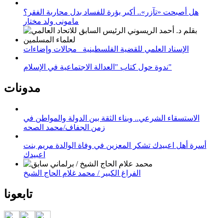
هل أصبحت «تآزر».. أكبر بؤرة للفساد بدل محاربة الفقر؟
مامونى ولد مختار
الإسناد العلمي للقضية الفلسطينية_ مجالات وإضاءات
ندوة حول كتاب "العدالة الاجتماعية في الإسلام"
مدونات
الاستسقاء الشرعي.. وبناء الثقة بين الدولة والمواطن في
زمن الجفاف/محمد الصحه
أسرة أهل اعبيدك تشكر المعزين في وفاة الوالدة مريم بنت
اعبيدك
الفراغ الكبير / محمد غلام الحاج الشيخ
تابعونا