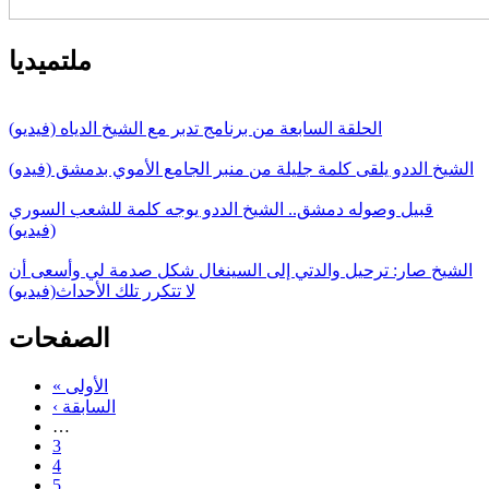
ملتميديا
الحلقة السابعة من برنامج تدبر مع الشيخ الدياه (فيديو)
الشيخ الددو يلقى كلمة جليلة من منبر الجامع الأموي بدمشق (فيدو)
قبيل وصوله دمشق.. الشيخ الددو يوجه كلمة للشعب السوري
(فيديو)
الشيخ صار: ترحيل والدتي إلى السينغال شكل صدمة لي وأسعى أن
لا تتكرر تلك الأحداث(فيديو)
الصفحات
« الأولى
‹ السابقة
…
3
4
5