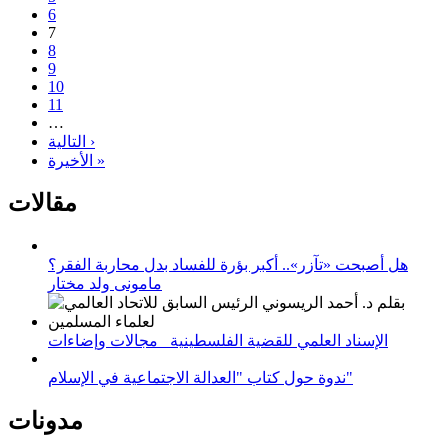
6
7
8
9
10
11
…
التالية ›
الأخيرة »
مقالات
هل أصبحت «تآزر».. أكبر بؤرة للفساد بدل محاربة الفقر؟
مامونى ولد مختار
الإسناد العلمي للقضية الفلسطينية_ مجالات وإضاءات
ندوة حول كتاب "العدالة الاجتماعية في الإسلام"
مدونات