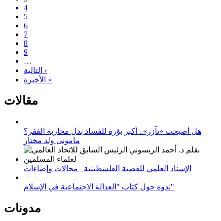
4
5
6
7
8
9
…
التالية ›
الأخيرة »
مقالات
هل أصبحت «تآزر».. أكبر بؤرة للفساد بدل محاربة الفقر؟
مامونى ولد مختار
الإسناد العلمي للقضية الفلسطينية_ مجالات وإضاءات
ندوة حول كتاب "العدالة الاجتماعية في الإسلام"
مدونات