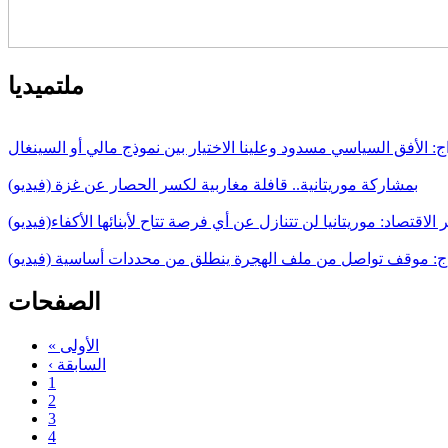
ملتميديا
ج: الأفق السياسي مسدود وعلينا الاختيار بين نموذج مالي أو السينغال
بمشاركة موريتانية.. قافلة مغاربية لكسر الحصار عن غزة (فيديو)
 الاقتصاد: موريتانيا لن تتنازل عن أي فرصة تتاح لأبنائها الأكفاء(فيديو)
اج: موقف تواصل من ملف الهجرة ينطلق من محددات أساسية (فيديو)
الصفحات
« الأولى
‹ السابقة
1
2
3
4