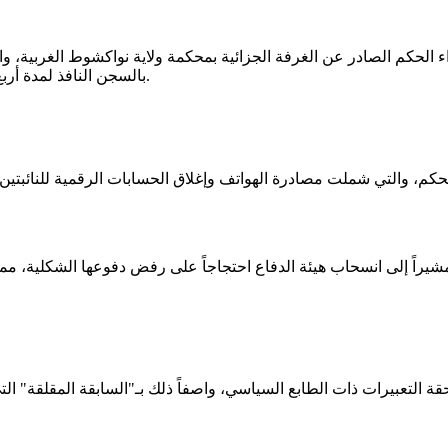
الحكم الصادر عن الغرفة الجزائية بمحكمة ولاية نواكشوط الغربية، وال
بالسجن النافذ لمدة أربع سنوات، على خلفية تسجيلات نشرت عبر وسائل التواصل الاجتماعي.
، والتي شملت مصادرة الهواتف وإغلاق الحسابات الرقمية للنائبتين، معت
شيراً إلى انسحاب هيئة الدفاع احتجاجاً على رفض دفوعها الشكلية، م
التعبيرات ذات الطابع السياسي، واصفاً ذلك بـ"السابقة المقلقة" التي