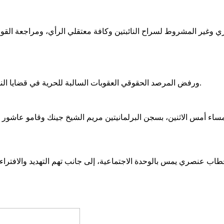
ورفض المرصد الحقوقي العقوبات السالبة للحرية في قضايا النشر والتعبير، داعيا إلى احترام الحصانة النيابية كضمانة دستورية أصيلة.
ساء أمس الاثنين، بسجن البرلمانيتين مريم الشيخ جينك وقامو عاشور ل