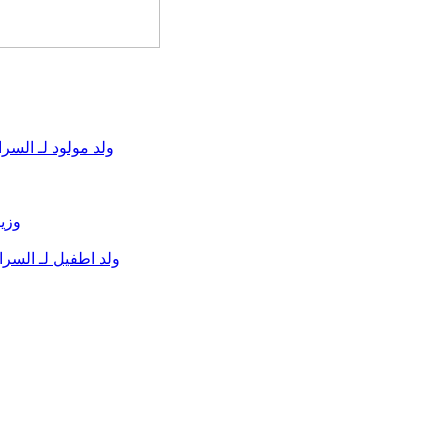
ولد مولود لـ السرا
وزير
ولد اطفيل لـ السر