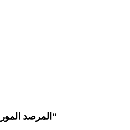
المرصد الموريتاني لحقوق الإنسان يندد بسجن نائبتين ويطالب بإلغاء "قانون الرموز"