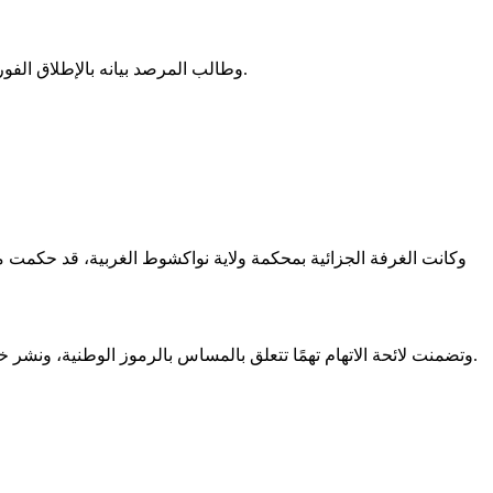
وطالب المرصد بيانه بالإطلاق الفوري وغير المشروط لسراح النائبتين وكافة معتقلي الرأي، ومراجعة القوانين المتعلقة بـ "المساس بالرموز" لضمان توافقها مع الحريات العامة.
وكانت الغرفة الجزائية بمحكمة ولاية نواكشوط الغربية، قد حكمت م
وتضمنت لائحة الاتهام تهمًا تتعلق بالمساس بالرموز الوطنية، ونشر خطاب عنصري يمس بالوحدة الاجتماعية، إلى جانب تهم التهديد والافتراء، والتحريض على العنف، والدعوة إلى التجمهر بما قد يخل بالأمن العام.