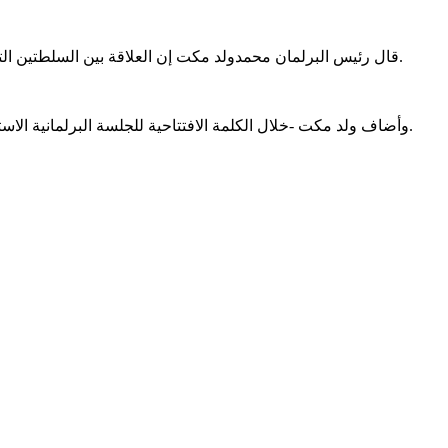
قال رئيس البرلمان محمدولد مكت إن العلاقة بين السلطتين التشريعية والتنفيذية ليست علاقة ريبة أو تبعية أو تصادم، بل يجب أن تكون علاقة تعاون وتنسيق وتكامل، مع احترام مبدء الفصل بين السلطات.
وأضاف ولد مكت -خلال الكلمة الافتتاحية للجلسة البرلمانية الاستثنائية- أن على السلطة التنفيذية إدراك أهمية دور البرلمان، بوصفه رقيبا ناصحا ومرشدا مقوما للعمل الحكومي ومساعدا على كشف نواقصه.