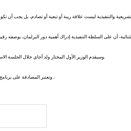
وسيقدم الوزير الأول المختار ولد أجاي خلال الجلسة الاستثنائية، برنامج الحكومة الجديدة أمام البرلمان لنقاشه والتصويت عليه.
وتعتبر المصادقة على برنامج الحكومة، شرطا دستويا استحدث خلال تعديلات دستورية أجريت2011 .