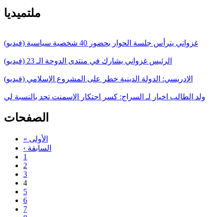
ملتميديا
غزواني يترأس جلسة الحوار بحضور 40 شخصية سياسية (فيديو)
الرئيس غزواني يشارك في منتدى الدوحة الـ 23 (فيديو)
الإدريسي: الدولة الدينية خطر على المشروع الإسلامي (فيديو)
ولد الطالب اخيار لـ السراج: كسر احتكار الإسمنت تحد بالنسبة لي
الصفحات
« الأولى
‹ السابقة
1
2
3
4
5
6
7