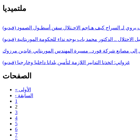
ملتميديا
اب يروي لـ السراج كيف هـاجم الاحـتلال سفن أسطـول الصمود (فيديو)
 الاحتلال .. الدكتور محمد باب يوجه نداء للحكومة الموريتانية (فيديو)
 إلى مصانع شركة فورد.. مسيرة المهندس الموريتاني عابدين مرزوك
غزواني: اتخذنا التدابير اللازمة لتأمين بلدانا داخليا وخارجيا (فيديو)
الصفحات
« الأولى
‹ السابقة
1
2
3
4
5
6
7