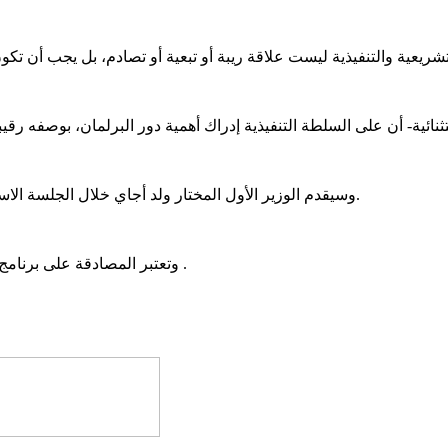
وسيقدم الوزير الأول المختار ولد أجاي خلال الجلسة الاستثنائية، برنامج الحكومة الجديدة أمام البرلمان لنقاشه والتصويت عليه.
وتعتبر المصادقة على برنامج الحكومة، شرطا دستويا استحدث خلال تعديلات دستورية أجريت2011 .