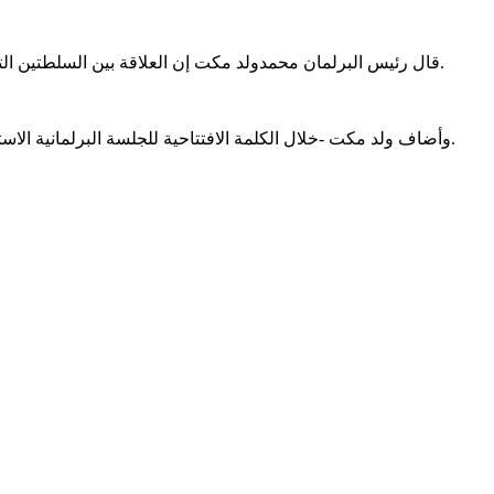
قال رئيس البرلمان محمدولد مكت إن العلاقة بين السلطتين التشريعية والتنفيذية ليست علاقة ريبة أو تبعية أو تصادم، بل يجب أن تكون علاقة تعاون وتنسيق وتكامل، مع احترام مبدء الفصل بين السلطات.
وأضاف ولد مكت -خلال الكلمة الافتتاحية للجلسة البرلمانية الاستثنائية- أن على السلطة التنفيذية إدراك أهمية دور البرلمان، بوصفه رقيبا ناصحا ومرشدا مقوما للعمل الحكومي ومساعدا على كشف نواقصه.