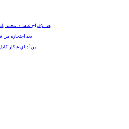
بعد الإفراج عنه.. د. محمد ب
بعد احتجازه من قبل
من أدباي شكار كادل