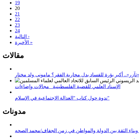
19
20
21
22
23
24
التالية ›
الأخيرة »
مقالات
زر».. أكبر بؤرة للفساد بدل محاربة الفقر؟ مامونى ولد مختار
الإسناد العلمي للقضية الفلسطينية_ مجالات وإضاءات
ندوة حول كتاب "العدالة الاجتماعية في الإسلام"
مدونات
وبناء الثقة بين الدولة والمواطن في زمن الجفاف/محمد الصحه