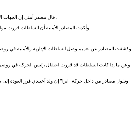
قال مصدر أمني إن الجهات الأمنية فى ولاية ترارزه رفعت من حالة التهب استعدادا لوصول رئيس حركة "ايرا" بيرام ولد الداه ولد أعبيدي إلى عاصمة ولاية ترا زه غدا الأحد .
وأكدت المصادر الأمنية أن السلطات قررت مواجهة أنصار الحركة في روصو، ومنعهم من تنظيم أي أنشطة احتفالية بعودة رئيس الحركة من جولة شملت أمريكا وعدة دول أوروبية وإفريقية.
وكشفت المصادر عن تعميم وصل السلطات الإدارية والأمنية في روصو
وعن ما إذا كانت السلطات قد قررت اعتقال رئيس الحركة في روصو، ق