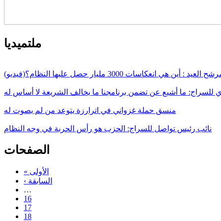
ملتميديا
أين هي انعكاسات 3000 مليار حصل عليها النظام؟(فيديو)
لسراج: ما أشيع عن تضمن برنامجنا ما يخالف الشريعة لا أساس له
منسق حملة غزواني في اترارزة يتوعد من لم يصوت له
نائب رئيس تواصل للسراج: الحزب هو رأس الحربة في وجه النظام
الصفحات
« الأولى
‹ السابقة
…
16
17
18