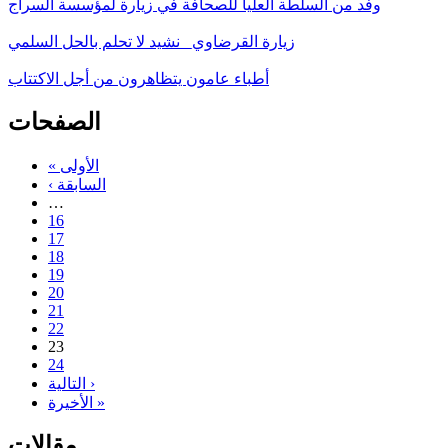
وفد من السلطة العليا للصحافة في زيارة لمؤسسة السراج
زيارة القرضاوي_ نشيد لا تحلم بالحل السلمي
أطباء عامون يتظاهرون من أجل الاكتتاب
الصفحات
« الأولى
‹ السابقة
…
16
17
18
19
20
21
22
23
24
التالية ›
الأخيرة »
مقالات