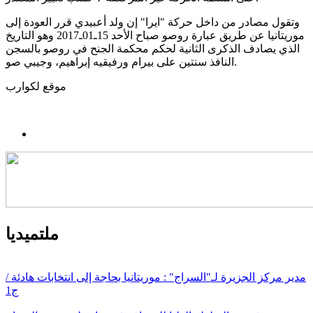
وتقول مصادر من داخل حركة "ايرا" إن ولد أعبيدي قرر العودة إلى
موريتانيا عن طريق عبارة روصو صباح الأحد 15ـ01ـ2017 وهو التاريخ
الذي يصادف الذكرى الثانية لحكم محكمة الجنح في روصو بالسجن
النافذ سنتين على بيرام ورفيقيه إبراهيم، وجيبي صو.
موقع لكوارب
ملتميديا
مدير مركز الجزيرة لـ"السراج" : موريتانيا بحاجة إلى انتخابات هادئة /
ج1