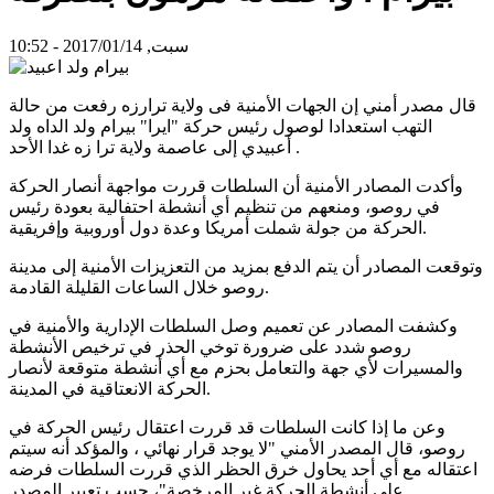
سبت, 2017/01/14 - 10:52
قال مصدر أمني إن الجهات الأمنية فى ولاية ترارزه رفعت من حالة
التهب استعدادا لوصول رئيس حركة "ايرا" بيرام ولد الداه ولد
أعبيدي إلى عاصمة ولاية ترا زه غدا الأحد .
وأكدت المصادر الأمنية أن السلطات قررت مواجهة أنصار الحركة
في روصو، ومنعهم من تنظيم أي أنشطة احتفالية بعودة رئيس
الحركة من جولة شملت أمريكا وعدة دول أوروبية وإفريقية.
وتوقعت المصادر أن يتم الدفع بمزيد من التعزيزات الأمنية إلى مدينة
روصو خلال الساعات القليلة القادمة.
وكشفت المصادر عن تعميم وصل السلطات الإدارية والأمنية في
روصو شدد على ضرورة توخي الحذر في ترخيص الأنشطة
والمسيرات لأي جهة والتعامل بحزم مع أي أنشطة متوقعة لأنصار
الحركة الانعتاقية في المدينة.
وعن ما إذا كانت السلطات قد قررت اعتقال رئيس الحركة في
روصو، قال المصدر الأمني "لا يوجد قرار نهائي ، والمؤكد أنه سيتم
اعتقاله مع أي أحد يحاول خرق الحظر الذي قررت السلطات فرضه
على أنشطة الحركة غير المرخصة"، حسب تعبير المصدر.