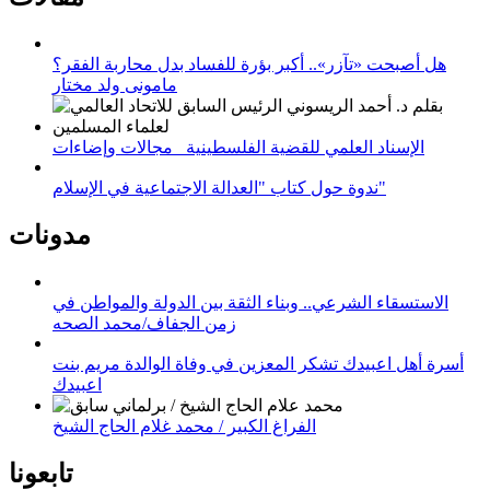
هل أصبحت «تآزر».. أكبر بؤرة للفساد بدل محاربة الفقر؟
مامونى ولد مختار
الإسناد العلمي للقضية الفلسطينية_ مجالات وإضاءات
ندوة حول كتاب "العدالة الاجتماعية في الإسلام"
مدونات
الاستسقاء الشرعي.. وبناء الثقة بين الدولة والمواطن في
زمن الجفاف/محمد الصحه
أسرة أهل اعبيدك تشكر المعزين في وفاة الوالدة مريم بنت
اعبيدك
الفراغ الكبير / محمد غلام الحاج الشيخ
تابعونا