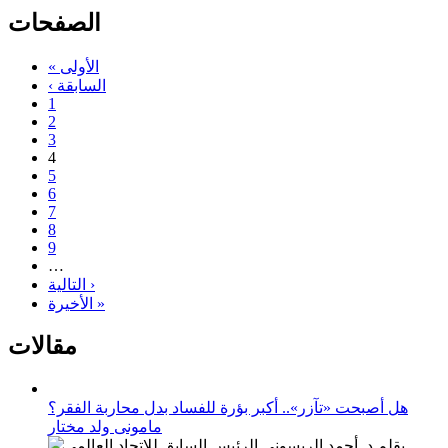
الصفحات
« الأولى
‹ السابقة
1
2
3
4
5
6
7
8
9
…
التالية ›
الأخيرة »
مقالات
هل أصبحت «تآزر».. أكبر بؤرة للفساد بدل محاربة الفقر؟
مامونى ولد مختار