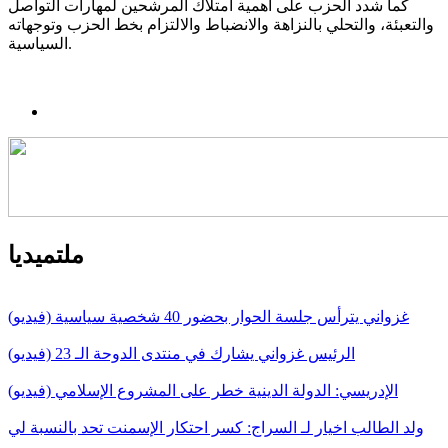
كما شدد الحزب على أهمية امتلاك المرشحين لمهارات التواصل
والتعبئة، والتحلي بالنزاهة والانضباط والالتزام بخط الحزب وتوجهاته
السياسية.
ملتميديا
غزواني يترأس جلسة الحوار بحضور 40 شخصية سياسية (فيديو)
الرئيس غزواني يشارك في منتدى الدوحة الـ 23 (فيديو)
الإدريسي: الدولة الدينية خطر على المشروع الإسلامي (فيديو)
ولد الطالب اخيار لـ السراج: كسر احتكار الإسمنت تحد بالنسبة لي