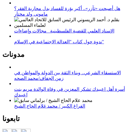
هل أصبحت «تآزر».. أكبر بؤرة للفساد بدل محاربة الفقر؟
مامونى ولد مختار
الإسناد العلمي للقضية الفلسطينية_ مجالات وإضاءات
ندوة حول كتاب "العدالة الاجتماعية في الإسلام"
مدونات
الاستسقاء الشرعي.. وبناء الثقة بين الدولة والمواطن في
زمن الجفاف/محمد الصحه
أسرة أهل اعبيدك تشكر المعزين في وفاة الوالدة مريم بنت
اعبيدك
الفراغ الكبير / محمد غلام الحاج الشيخ
تابعونا