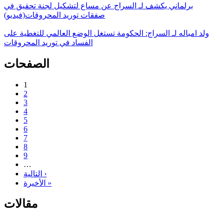
برلماني يكشف لـ السراج عن مساع لتشكيل لجنة تحقيق في
صفقات توريد المحروقات(فيديو)
ولد امباله لـ السراج: الحكومة تستغل الوضع العالمي للتغطية على
الفساد في توريد المحروقات
الصفحات
1
2
3
4
5
6
7
8
9
…
التالية ›
الأخيرة »
مقالات