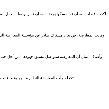
أكدت أقطاب المعارضة تمسكها بوحدة المعارضة ومواصلة العمل المش
وأضاف البيان أن المعارضة ستواصل تنسيق جهودها “من أجل حماية 
كما حملت المعارضة النظام مسؤولية ما قالت إنه “استهداف للحريات العامة” و”تعميق للاحتقان”، مطالبة بتحسين الأوضاع المعيشية، والحد من ارتفاع الأسعار، والإفراج عن “سجناء الرأي”.