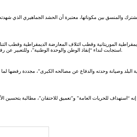
ترك والمنسق بين مكوناتها، معتبرة أن الحشد الجماهيري الذي شهدت
استجابت لنداء “إنقاذ الوطن والوحدة الوطنية”، وللتعبير عن رفضها لارتفاع الأسعار والغلاء المعيشي والفساد والتضييق على الحريات.
البلد وصيانة وحدته والدفاع عن مصالحه الكبرى”، مجددة رفضها لما و