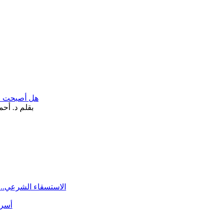
هل أصبحت «تآ
الاستسقاء الشرعي.. 
أسرة