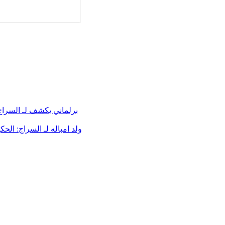
برلماني يكشف لـ السرا
ولد امباله لـ السراج: ال