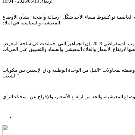
أربعاء, 2026/05/13 - 10:04
ه العاصمة نواكشوط مساء الأحد شكّل “رسالة واضحة” بشأن الأوضاع
المعيشية والسياسية في البلاد.
وقالت المعارضة، في بيان مشترك صادر عن مؤسسة المعارضة الديمقراطية الموريتانية وقطب ائتلاف المعارضة الديمقراطية وقطب التناوب الديمقراطي 2029، إن الجماهير التي احتشدت في ساحة المعرض
صفته بمحاولات “النيل من الوحدة الوطنية ودق الإسفين بين مكونات
الشعب”.