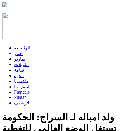
الرئيسية
أخبار
تقارير
مقابلات
ثقافة
دعوة
ملتميديا
اتصل بنا
Francais
Pulaar
الأرشيف
ولد امباله لـ السراج: الحكومة
تستغل الوضع العالمي للتغطية