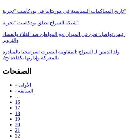
تاريخ المحاكمات السياسية في موريتانيا في بودكاست "تجربة"
شبكة السراج تطلق بودكاست "تجربة"
رئيس تواصل: نحن في الميدان مع المواطن ضد الغلاء والفساد
والتزوير
ولد الدمين لـ السراج :المقاومة انتصرت اسراتيجيا بالمبادرة
بالمعركة وإدارتها بكفاءة /ج2
الصفحات
« الأولى
‹ السابقة
…
16
17
18
19
20
21
22