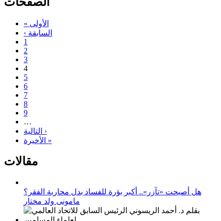
الصفحات
« الأولى
‹ السابقة
1
2
3
4
5
6
7
8
9
…
التالية ›
الأخيرة »
مقالات
هل أصبحت «تآزر».. أكبر بؤرة للفساد بدل محاربة الفقر؟
مامونى ولد مختار