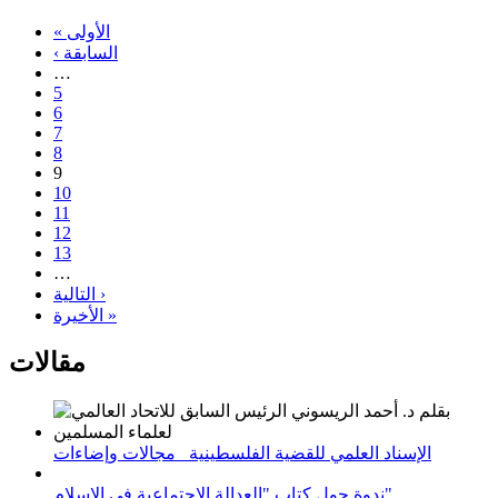
« الأولى
‹ السابقة
…
5
6
7
8
9
10
11
12
13
…
التالية ›
الأخيرة »
مقالات
الإسناد العلمي للقضية الفلسطينية_ مجالات وإضاءات
ندوة حول كتاب "العدالة الاجتماعية في الإسلام"