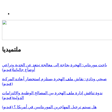
ملتميديا
باحث موريتاني: الهجرة بحاجة إلى معالجة تبتعد عن الحدية وتراعي
أوضاع جالياتنا(فيديو)
صبحي ودادي: نقاش ملف الهجرة يستلزم استحضار أبعاده المركبة
(فيديو)
ندوة تناقش إدارة ملف الهجرة بين المصالح الوطنية والالتزامات
الدولية(فيديو)
هل سيتم ترحيل المهاجرين الموريتانيين في أمريكا ؟ (فيديو)