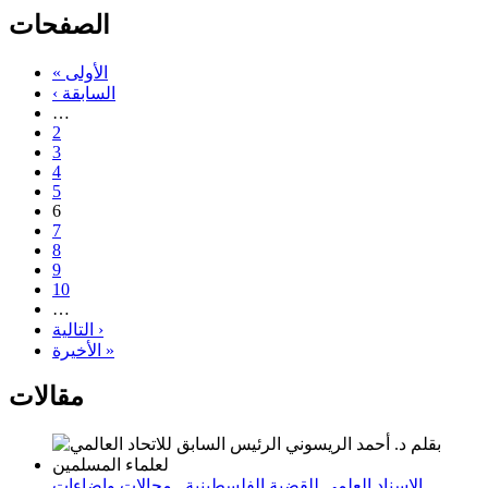
الصفحات
« الأولى
‹ السابقة
…
2
3
4
5
6
7
8
9
10
…
التالية ›
الأخيرة »
مقالات
الإسناد العلمي للقضية الفلسطينية_ مجالات وإضاءات