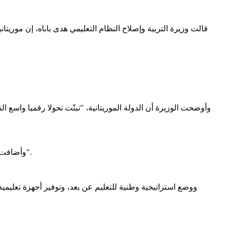
قالت وزيرة التربية وإصلاح النظام التعليمي هدى باباه، إن موريت
جاء ذلك خلال مداخلة الوزيرة في اج
وأوضحت الوزيرة أن الدولة الموريتانية، "تبنّت تحولا رقميا واسع 
وأضافت أن إصلاح التعليم "يشكّل ركيزة أساسية في برنامج الرئيس، وأن التحول الرقمي يُعد أداة مركزية لتحقيق الشفافية وتنفيذ الإصلاحات الإدارية".