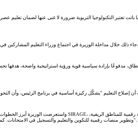
انيا باتت تعتبر التكنولوجيا التربوية ضرورة لا غنى عنها لضمان تعليم 
تماع وزراء التعليم المشاركين في أعمال "قمة تكنولوجيا التعليم"، التي تحتضنها مدينة إسطنبول التركية.
النطاق، مدفوعًا بإرادة سياسية قوية ورؤية استراتيجية واضحة، هدفها ت
واستعرضت الوزيرة أبرز الخطوات المتخذة في رقمنة التعليم، "من ب
وتطوير منصات رقمية للتكوين والتعليم والتسجيل في الامتحانات. كما تم تجهيز قاعات للتعليم عن بعد وربطها بقاعة مركزية في نواكشوط".