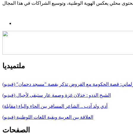
ملتميديا
لماني: قصة الحكومة مع القروض تذكر بقصة "مسجد دحمان" (فيديو)
الشيخ الددو : خذلان غزة وصمة عار ستبقى لأجيال (فيديو)
أدي ولد آدب .. الشاعر المسافر بين الحاء والباء (مقابلة)
العلاقة بين العربية وبقية اللغات اللوطنية (فيديو)
الصفحات