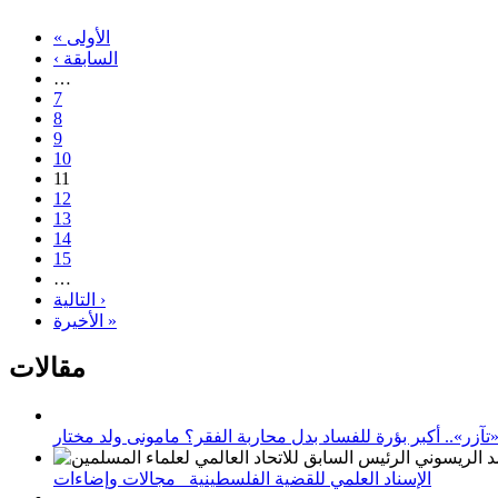
« الأولى
‹ السابقة
…
7
8
9
10
11
12
13
14
15
…
التالية ›
الأخيرة »
مقالات
زر».. أكبر بؤرة للفساد بدل محاربة الفقر؟ مامونى ولد مختار
الإسناد العلمي للقضية الفلسطينية_ مجالات وإضاءات