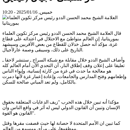
خميس, 2025/01/16 - 10:20
قال العلامة الشيخ محمد الحسن الددو رئيس مركز تكوين العلماء
بموريتانيا، إن العالم متواطئ مع الاحتلال في اعتدائه على قطاع
غزة، مؤكد أنه حصل خذلان للقطاع من بعض الأقربين وسيشهد
التاريخ على ذلك، وسيبقى وصمة عارلأجيال.
وأضاف الشيخ الددو خلال مقابلة مع شبكة السراج ـ ستنشر لاحقا ـ
تعليقا على إعلان وقف إطلاق النار، أن التحدي الآن أمام العالم كله
هو معالجة ما حدث في غزة من كارثة إنسانية، وإيواء الناس
وإطعامهم وفتح المدارس والجامعات، وإعادة إعمار غزة لأنها دمرت
بالكامل، ولم تعد المباني صالحة للسكن.
مؤكدا أنه تبين خلال هذه الحرب "زيف الدعايات المتعلقة بحقوق
الإنسان وتبين أن القانون الدولي ليس له أثر في واقع الناس وأن
القانون هو القوة".
كما تبين ان الأمم المتحدة لا حصانة لها حيث قصفت مقرها وقتل
موظفوها، على مرأى ومسمع من العالم.