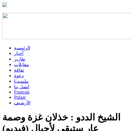
الرئيسية
أخبار
تقارير
مقابلات
ثقافة
دعوة
ملتميديا
اتصل بنا
Francais
Pulaar
الأرشيف
الشيخ الددو : خذلان غزة وصمة
عار ستبقى لأجيال (فيديو)