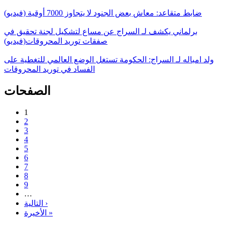
ضابط متقاعد: معاش بعض الجنود لا يتجاوز 7000 أوقية (فيديو)
برلماني يكشف لـ السراج عن مساع لتشكيل لجنة تحقيق في
صفقات توريد المحروقات(فيديو)
ولد امباله لـ السراج: الحكومة تستغل الوضع العالمي للتغطية على
الفساد في توريد المحروقات
الصفحات
1
2
3
4
5
6
7
8
9
…
التالية ›
الأخيرة »