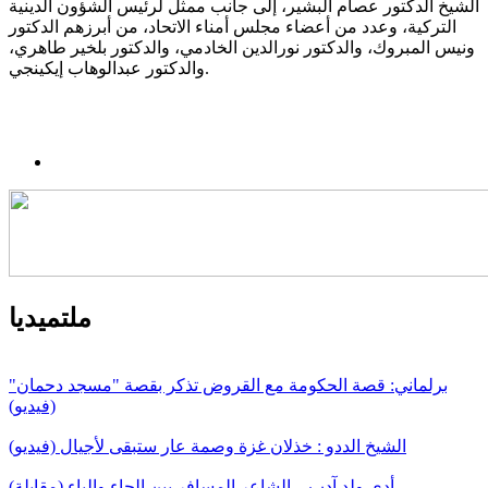
الشيخ الدكتور عصام البشير، إلى جانب ممثل لرئيس الشؤون الدينية
التركية، وعدد من أعضاء مجلس أمناء الاتحاد، من أبرزهم الدكتور
ونيس المبروك، والدكتور نورالدين الخادمي، والدكتور بلخير طاهري،
والدكتور عبدالوهاب إيكينجي.
ملتميديا
برلماني: قصة الحكومة مع القروض تذكر بقصة "مسجد دحمان"
(فيديو)
الشيخ الددو : خذلان غزة وصمة عار ستبقى لأجيال (فيديو)
أدي ولد آدب .. الشاعر المسافر بين الحاء والباء (مقابلة)