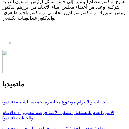
الشيخ الدكتور عصام البشير، إلى جانب ممثل لرئيس الشؤون الدينية
التركية، وعدد من أعضاء مجلس أمناء الاتحاد، من أبرزهم الدكتور
ونيس المبروك، والدكتور نورالدين الخادمي، والدكتور بلخير طاهري،
والدكتور عبدالوهاب إيكينجي.
ملتميديا
الشباب والالتزام موضوع محاضرة لجمعية الشبيبة (فيديو)
الأمين العام للمستقبل: ملتقى الأئمة فرصة لتطوير أداء الإمام
والخطيب (فيديو)
لقاء "الفقه والحقوق" بين الشيخ الددو والمحامين (فيديو)