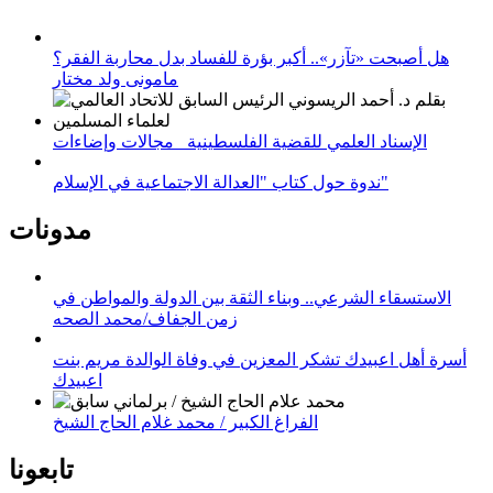
هل أصبحت «تآزر».. أكبر بؤرة للفساد بدل محاربة الفقر؟
مامونى ولد مختار
الإسناد العلمي للقضية الفلسطينية_ مجالات وإضاءات
ندوة حول كتاب "العدالة الاجتماعية في الإسلام"
مدونات
الاستسقاء الشرعي.. وبناء الثقة بين الدولة والمواطن في
زمن الجفاف/محمد الصحه
أسرة أهل اعبيدك تشكر المعزين في وفاة الوالدة مريم بنت
اعبيدك
الفراغ الكبير / محمد غلام الحاج الشيخ
تابعونا