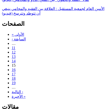
الأمين العام لجمعية المستقبل : العلاقة بين الفقيه والمحامي ينبغي
أن تتوطد وتترسخ (فيديو)
الصفحات
« الأولى
‹ السابقة
…
11
12
13
14
15
16
17
18
19
…
التالية ›
الأخيرة »
مقالات