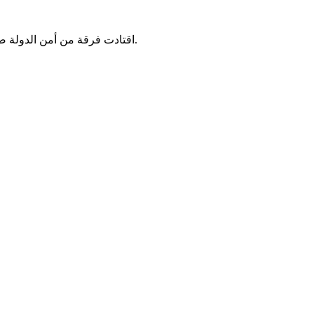
اقتادت فرقة من أمن الدولة صباح اليوم السبت الوزير السابق سيدنا عالي ولد محمد خون، رئيس مشروع حزب العهد الديمقراطي (قيد الترخيص)، من منزله في نواكشوط.