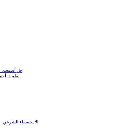
هل أصبحت «تآ
الاستسقاء الشرعي.. 