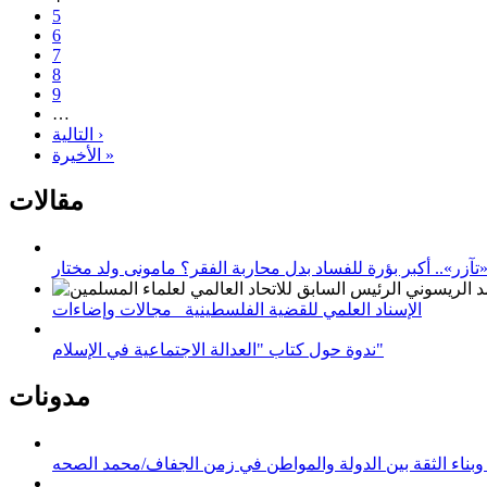
5
6
7
8
9
…
التالية ›
الأخيرة »
مقالات
زر».. أكبر بؤرة للفساد بدل محاربة الفقر؟ مامونى ولد مختار
الإسناد العلمي للقضية الفلسطينية_ مجالات وإضاءات
ندوة حول كتاب "العدالة الاجتماعية في الإسلام"
مدونات
وبناء الثقة بين الدولة والمواطن في زمن الجفاف/محمد الصحه