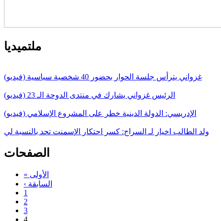
ملتميديا
غزواني يترأس جلسة الحوار بحضور 40 شخصية سياسية (فيديو)
الرئيس غزواني يشارك في منتدى الدوحة الـ 23 (فيديو)
الإدريسي: الدولة الدينية خطر على المشروع الإسلامي (فيديو)
ولد الطالب اخيار لـ السراج: كسر احتكار الإسمنت تحد بالنسبة لي
الصفحات
« الأولى
‹ السابقة
1
2
3
4