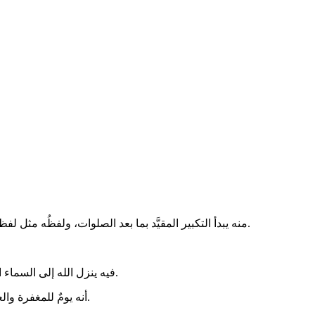
- منه يبدأ التكبير المقيَّد بما بعد الصلوات، ولفظُه مثل لفظ التكبير المطلق في سائر العشر؛ ومن بين الصيغ المأثورة فيه: (الله أكبر، الله أكبر، الله أكبر، لا إله إلا الله، والله أكبر، الله أكبر، ولله الحمد).
- فيه ينزل الله إلى السماء الدنيا، ويَستجيب الدعاء؛ فخيرُ الدعاء على الإطلاق دعاءُ يومِ عرفة، كما في الحديث الصحيح . وقد كان السلف يَدّخِرون حوائجَهم وطلباتِهم له.
- أنه يومٌ للمغفرة والعتقِ من النار. ف(ما مِن يَومٍ أَكْثَر مِن أَنْ يُعْتِقَ اللَّهُ فيه عَبْدًا مِنَ النَّارِ، مِن يَومِ عَرَفَةَ، وإنَّه لَيَدْنُو، ثُمَّ يُبَاهِي بهِمِ المَلَائِكَةَ، فيَقولُ: ما أَرَادَ هَؤُلَاءِ؟).