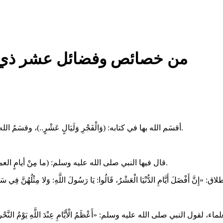
من خصائص وفضائل عشر ذي ا
- أقسَم الله بها في كتابه: (وَالْفَجْرِ وَلَيَالٍ عَشْرٍ..)، وقسَمُ الله بها يكفي للتنبيه على فضلها، كما قال: (هَلْ فِي ذَٰلِكَ قَسَمٌ لِّذِي حِجْرٍ).
- قال فيها النبي صلى الله عليه وسلم: (ما مِنْ أيامٍ العملُ الصالحُ فيهنَّ أحبُّ إلى اللهِ مِنْ هذهِ الأيامِ العشر..). (رواه البخاري).