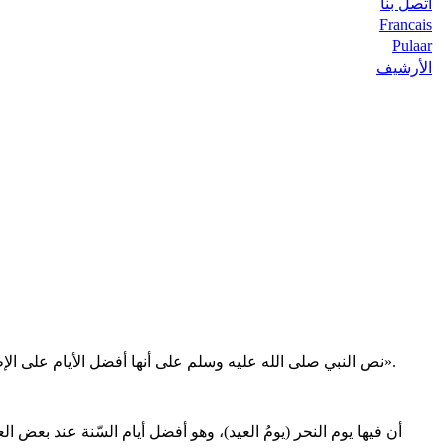
اتصل بنا
Francais
Pulaar
الأرشيف
- نص النبي صلى الله عليه وسلم على أنها أفضل الأيام على الإطلاق: «إِنَّ أَفْضَلَ أَيَّامِ الدُّنْيَا الْعَشْرُ، قَالُوا: يَا رَسُولَ اللَّهِ: وَلا مِثْلُهُنَّ فِي سَبِيلِ اللَّهِ ؟ قَالَ: وَلا مِثْلُهُنَّ فِي سَبِيلِ اللَّهِ إِلا مَنْ عَفَّرَ وَجْهَهُ فِي التُّرَابِ».