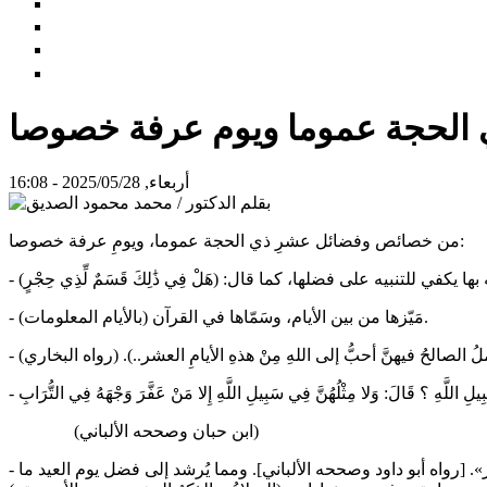
لحجة عموما ويوم عرفة خصوصا
أربعاء, 2025/05/28 - 16:08
من خصائص وفضائل عشرِ ذي الحجة عموما، ويومِ عرفة خصوصا:
- مَيّزها من بين الأيام، وسَمّاها في القرآن (بالأيام المعلومات).
(ابن حبان وصححه الألباني)
- أن فيها يوم النحر (يومُ العيد)، وهو أفضل أيام السّنة عند بعض العلماء، لقول النبي صلى الله عليه وسلم: «أَعْظَمُ الْأَيَّامِ عِنْدَ اللَّهِ يَوْمُ النَّحْر». [رواه أبو داود وصححه الألباني]. ومما يُرشد إلى فضل يوم العيد ما