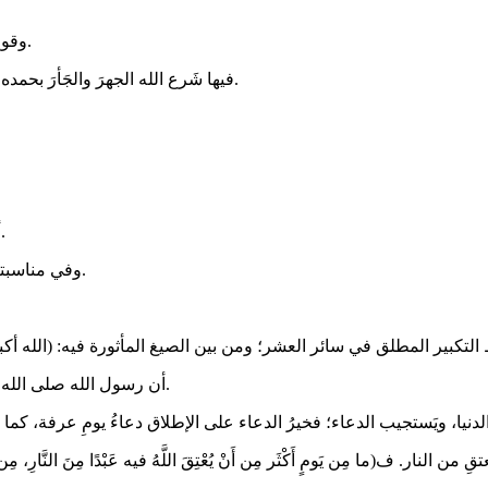
- ﻭﻗﻮﻉُ اﻷﺿﺤﻴﺔ - اﻟﺘﻲ ﻫﻲ ﻋَﻠَﻢٌ ﻟﻠﻤﻠﺔ اﻹﺑﺮاﻫﻴﻤﻴﺔ ﻭاﻟﺸﺮﻳﻌﺔ اﻟﻤﺤﻤﺪﻳﺔ - فيها.
- فيها شَرع الله الجهرَ والجَأرَ بحمده و تكبيرِه، وعمومِ ذكره، (فأكثروا فيهن من التهليل والتكبير والتحميد).
- أن الله أكمل فيه الدين وأتمَّ النعمة وأَنزَل: (اليومَ أكملتُ لكم دينكم..).
- وفي مناسبته قال الله تعالى: (وأَذانٌ من الله ورسوله إلى الناس يوم الحج الأكبر).
- ﺃﻥ ﺭﺳﻮﻝ اﻟﻠﻪ ﺻﻠﻰ اﻟﻠﻪ ﻋﻠﻴﻪ ﻭﺳﻠﻢ ﺷﻬﺪ ﻟﻪ ﺑﺄﻧﻪ ﺃﻓﻀﻞ ﺃﻳﺎﻡ اﻟﺪﻧﻴﺎ، وﺣﺙ ﻋﻠﻰ ﺃﻓﻌﺎﻝ اﻟﺨﻴﺮ ﻓﻴﻪ.