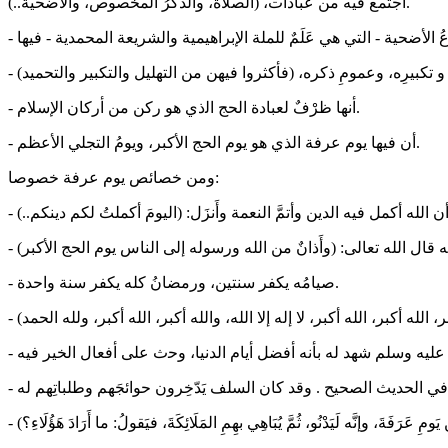
اجتمع فيه من عبادات، (الصلاةُ، والذكرُ المخصوص، والأضحية..).
- ﺃنها ظرْفٌ لعبادة اﻟﺤﺞ اﻟذي ﻫﻮ ﺭﻛﻦ ﻣﻦ ﺃﺭﻛﺎﻥ اﻹﺳﻼﻡ.
- أن فيها يوم عرفة الذي هو يوم الحج الأكبر، ويومُ التجلي الأعظم.
ومن خصائص يوم عرفة خصوصا:
- صيامُه يكفر سنتين، ورمضانُ كله يكفر سنة واحدة.