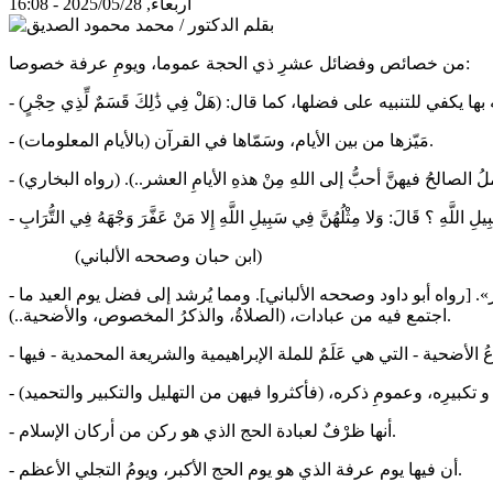
أربعاء, 2025/05/28 - 16:08
من خصائص وفضائل عشرِ ذي الحجة عموما، ويومِ عرفة خصوصا:
- مَيّزها من بين الأيام، وسَمّاها في القرآن (بالأيام المعلومات).
(ابن حبان وصححه الألباني)
- أن فيها يوم النحر (يومُ العيد)، وهو أفضل أيام السّنة عند بعض العلماء، لقول النبي صلى الله عليه وسلم: «أَعْظَمُ الْأَيَّامِ عِنْدَ اللَّهِ يَوْمُ النَّحْر». [رواه أبو داود وصححه الألباني]. ومما يُرشد إلى فضل يوم العيد ما
اجتمع فيه من عبادات، (الصلاةُ، والذكرُ المخصوص، والأضحية..).
- ﺃنها ظرْفٌ لعبادة اﻟﺤﺞ اﻟذي ﻫﻮ ﺭﻛﻦ ﻣﻦ ﺃﺭﻛﺎﻥ اﻹﺳﻼﻡ.
- أن فيها يوم عرفة الذي هو يوم الحج الأكبر، ويومُ التجلي الأعظم.