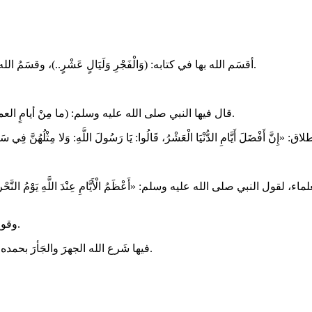
- أقسَم الله بها في كتابه: (وَالْفَجْرِ وَلَيَالٍ عَشْرٍ..)، وقسَمُ الله بها يكفي للتنبيه على فضلها، كما قال: (هَلْ فِي ذَٰلِكَ قَسَمٌ لِّذِي حِجْرٍ).
- قال فيها النبي صلى الله عليه وسلم: (ما مِنْ أيامٍ العملُ الصالحُ فيهنَّ أحبُّ إلى اللهِ مِنْ هذهِ الأيامِ العشر..). (رواه البخاري).
- ﻭﻗﻮﻉُ اﻷﺿﺤﻴﺔ - اﻟﺘﻲ ﻫﻲ ﻋَﻠَﻢٌ ﻟﻠﻤﻠﺔ اﻹﺑﺮاﻫﻴﻤﻴﺔ ﻭاﻟﺸﺮﻳﻌﺔ اﻟﻤﺤﻤﺪﻳﺔ - فيها.
- فيها شَرع الله الجهرَ والجَأرَ بحمده و تكبيرِه، وعمومِ ذكره، (فأكثروا فيهن من التهليل والتكبير والتحميد).