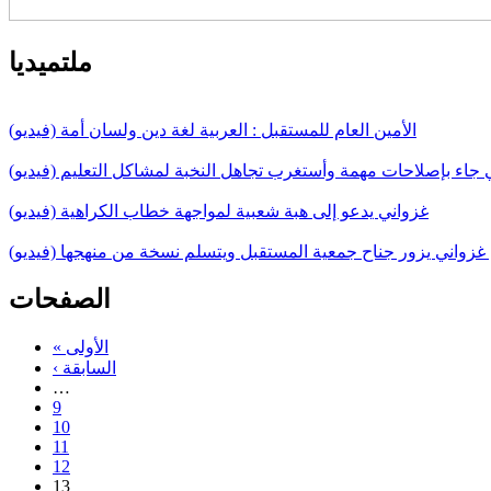
ملتميديا
الأمين العام للمستقبل : العربية لغة دين ولسان أمة (فيديو)
ي جاء بإصلاحات مهمة وأستغرب تجاهل النخبة لمشاكل التعليم (فيديو)
غزواني يدعو إلى هبة شعبية لمواجهة خطاب الكراهية (فيديو)
غزواني يزور جناح جمعية المستقبل ويتسلم نسخة من منهجها (فيديو)
الصفحات
« الأولى
‹ السابقة
…
9
10
11
12
13