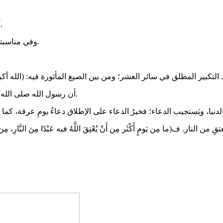
- أن الله أكمل فيه الدين وأتمَّ النعمة وأَنزَل: (اليومَ أكملتُ لكم دينكم..).
- وفي مناسبته قال الله تعالى: (وأَذانٌ من الله ورسوله إلى الناس يوم الحج الأكبر).
- ﺃﻥ ﺭﺳﻮﻝ اﻟﻠﻪ ﺻﻠﻰ اﻟﻠﻪ ﻋﻠﻴﻪ ﻭﺳﻠﻢ ﺷﻬﺪ ﻟﻪ ﺑﺄﻧﻪ ﺃﻓﻀﻞ ﺃﻳﺎﻡ اﻟﺪﻧﻴﺎ، وﺣﺙ ﻋﻠﻰ ﺃﻓﻌﺎﻝ اﻟﺨﻴﺮ ﻓﻴﻪ.