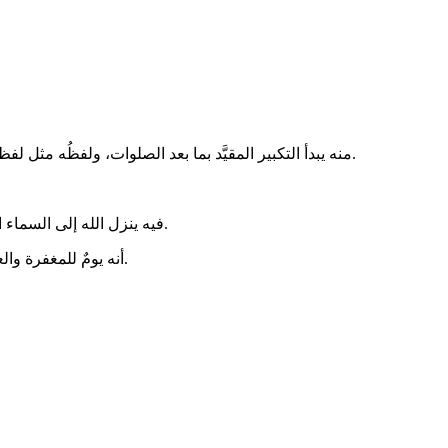
- منه يبدأ التكبير المقيَّد بما بعد الصلوات، ولفظُه مثل لفظ التكبير المطلق في سائر العشر؛ ومن بين الصيغ المأثورة فيه: (الله أكبر، الله أكبر، الله أكبر، لا إله إلا الله، والله أكبر، الله أكبر، ولله الحمد).
- فيه ينزل الله إلى السماء الدنيا، ويَستجيب الدعاء؛ فخيرُ الدعاء على الإطلاق دعاءُ يومِ عرفة، كما في الحديث الصحيح . وقد كان السلف يَدّخِرون حوائجَهم وطلباتِهم له.
- أنه يومٌ للمغفرة والعتقِ من النار. ف(ما مِن يَومٍ أَكْثَر مِن أَنْ يُعْتِقَ اللَّهُ فيه عَبْدًا مِنَ النَّارِ، مِن يَومِ عَرَفَةَ، وإنَّه لَيَدْنُو، ثُمَّ يُبَاهِي بهِمِ المَلَائِكَةَ، فيَقولُ: ما أَرَادَ هَؤُلَاءِ؟).