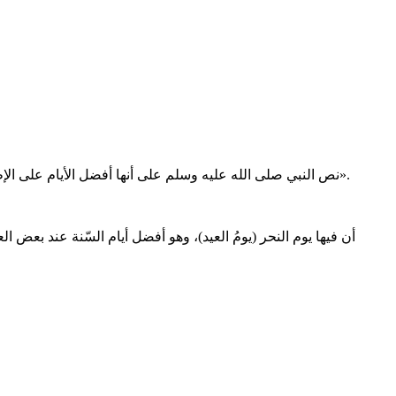
- نص النبي صلى الله عليه وسلم على أنها أفضل الأيام على الإطلاق: «إِنَّ أَفْضَلَ أَيَّامِ الدُّنْيَا الْعَشْرُ، قَالُوا: يَا رَسُولَ اللَّهِ: وَلا مِثْلُهُنَّ فِي سَبِيلِ اللَّهِ ؟ قَالَ: وَلا مِثْلُهُنَّ فِي سَبِيلِ اللَّهِ إِلا مَنْ عَفَّرَ وَجْهَهُ فِي التُّرَابِ».