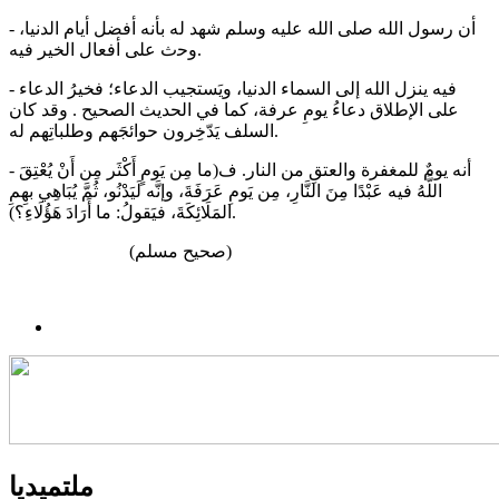
- ﺃﻥ ﺭﺳﻮﻝ اﻟﻠﻪ ﺻﻠﻰ اﻟﻠﻪ ﻋﻠﻴﻪ ﻭﺳﻠﻢ ﺷﻬﺪ ﻟﻪ ﺑﺄﻧﻪ ﺃﻓﻀﻞ ﺃﻳﺎﻡ اﻟﺪﻧﻴﺎ،
وﺣﺙ ﻋﻠﻰ ﺃﻓﻌﺎﻝ اﻟﺨﻴﺮ ﻓﻴﻪ.
- فيه ينزل الله إلى السماء الدنيا، ويَستجيب الدعاء؛ فخيرُ الدعاء
على الإطلاق دعاءُ يومِ عرفة، كما في الحديث الصحيح . وقد كان
السلف يَدّخِرون حوائجَهم وطلباتِهم له.
- أنه يومٌ للمغفرة والعتقِ من النار. ف(ما مِن يَومٍ أَكْثَر مِن أَنْ يُعْتِقَ
اللَّهُ فيه عَبْدًا مِنَ النَّارِ، مِن يَومِ عَرَفَةَ، وإنَّه لَيَدْنُو، ثُمَّ يُبَاهِي بهِمِ
المَلَائِكَةَ، فيَقولُ: ما أَرَادَ هَؤُلَاءِ؟).
(صحيح مسلم)
ملتميديا