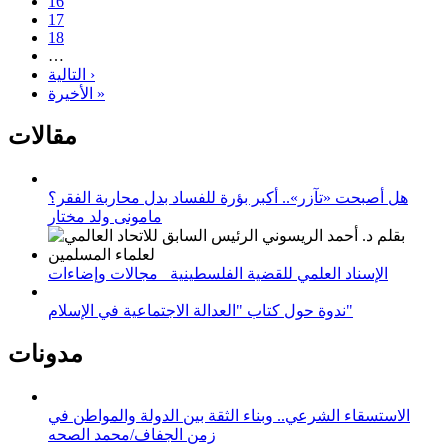
16
17
18
…
التالية ›
الأخيرة »
مقالات
هل أصبحت «تآزر».. أكبر بؤرة للفساد بدل محاربة الفقر؟
مامونى ولد مختار
الإسناد العلمي للقضية الفلسطينية_ مجالات وإضاءات
ندوة حول كتاب "العدالة الاجتماعية في الإسلام"
مدونات
الاستسقاء الشرعي.. وبناء الثقة بين الدولة والمواطن في
زمن الجفاف/محمد الصحه