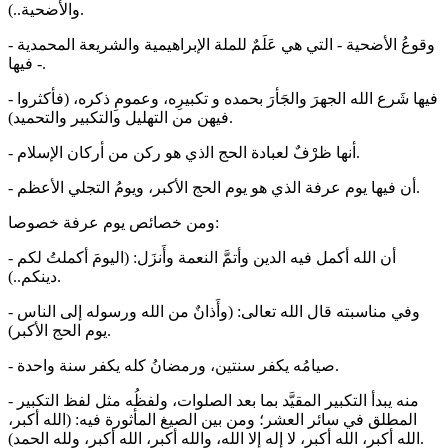
والأضحية..).
- ﻭﻗﻮﻉُ اﻷﺿﺤﻴﺔ - اﻟﺘﻲ ﻫﻲ ﻋَﻠَﻢٌ ﻟﻠﻤﻠﺔ اﻹﺑﺮاﻫﻴﻤﻴﺔ ﻭاﻟﺸﺮﻳﻌﺔ اﻟﻤﺤﻤﺪﻳﺔ
- فيها.
- فيها شَرع الله الجهرَ والجَأرَ بحمده و تكبيرِه، وعمومِ ذكره، (فأكثروا
فيهن من التهليل والتكبير والتحميد).
- ﺃنها ظرْفٌ لعبادة اﻟﺤﺞ اﻟذي ﻫﻮ ﺭﻛﻦ ﻣﻦ ﺃﺭﻛﺎﻥ اﻹﺳﻼﻡ.
- أن فيها يوم عرفة الذي هو يوم الحج الأكبر، ويومُ التجلي الأعظم.
ومن خصائص يوم عرفة خصوصا:
- أن الله أكمل فيه الدين وأتمَّ النعمة وأَنزَل: (اليومَ أكملتُ لكم
دينكم..).
- وفي مناسبته قال الله تعالى: (وأَذانٌ من الله ورسوله إلى الناس
يوم الحج الأكبر).
- صيامُه يكفر سنتين، ورمضانُ كله يكفر سنة واحدة.
- منه يبدأ التكبير المقيَّد بما بعد الصلوات، ولفظُه مثل لفظ التكبير
المطلق في سائر العشر؛ ومن بين الصيغ المأثورة فيه: (الله أكبر،
الله أكبر، الله أكبر، لا إله إلا الله، والله أكبر، الله أكبر، ولله الحمد).