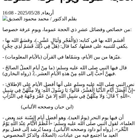
أربعاء, 2025/05/28 - 16:08
من خصائص وفضائل عشرِ ذي الحجة عموما، ويومِ عرفة خصوصا:
- أقسَم الله بها في كتابه: (وَالْفَجْرِ وَلَيَالٍ عَشْرٍ..)، وقسَمُ الله بها
يكفي للتنبيه على فضلها، كما قال: (هَلْ فِي ذَٰلِكَ قَسَمٌ لِّذِي حِجْرٍ).
- مَيّزها من بين الأيام، وسَمّاها في القرآن (بالأيام المعلومات).
- قال فيها النبي صلى الله عليه وسلم: (ما مِنْ أيامٍ العملُ الصالحُ
فيهنَّ أحبُّ إلى اللهِ مِنْ هذهِ الأيامِ العشر..). (رواه البخاري).
- نص النبي صلى الله عليه وسلم على أنها أفضل الأيام على الإطلاق:
«إِنَّ أَفْضَلَ أَيَّامِ الدُّنْيَا الْعَشْرُ، قَالُوا: يَا رَسُولَ اللَّهِ: وَلا مِثْلُهُنَّ فِي سَبِيلِ
اللَّهِ ؟ قَالَ: وَلا مِثْلُهُنَّ فِي سَبِيلِ اللَّهِ إِلا مَنْ عَفَّرَ وَجْهَهُ فِي التُّرَابِ».
(ابن حبان وصححه الألباني)
- أن فيها يوم النحر (يومُ العيد)، وهو أفضل أيام السّنة عند بعض
العلماء، لقول النبي صلى الله عليه وسلم: «أَعْظَمُ الْأَيَّامِ عِنْدَ اللَّهِ يَوْمُ
النَّحْر». [رواه أبو داود وصححه الألباني]. ومما يُرشد إلى فضل يوم
العيد ما اجتمع فيه من عبادات، (الصلاةُ، والذكرُ المخصوص،