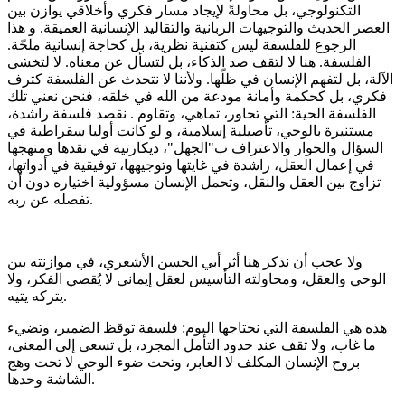
التكنولوجي، بل محاولةً لإيجاد مسار فكري وأخلاقي يوازن بين
العصر الحديث والتوجيهات الربانية والتقاليد الإنسانية العميقة. و هذا
الرجوع للفلسفة ليس كتقنية نظرية، بل كحاجة إنسانية ملحّة.
الفلسفة. هنا لا لتقف ضد الذكاء، بل لتسأل عن معناه. لا لتخشى
الآلة، بل لتفهم الإنسان في ظلّها. ولأننا لا نتحدث عن الفلسفة كترف
فكري، بل كحكمة وأمانة مودعة من الله في خلقه، فنحن نعني تلك
الفلسفة الحية: التي تحاور، تماهي، وتقاوم . نقصد فلسفة راشدة،
مستنيرة بالوحي، تأصيلية إسلامية، و لو كانت أوليا سقراطية في
السؤال والحوار والاعتراف ب"الجهل"، ديكارتية في نقدها ومنهجها
في إعمال العقل، راشدة في غايتها وتوجيهها، توفيقية في أدواتها،
تزاوج بين العقل والنقل، وتحمل الإنسان مسؤولية اختياره دون أن
تفصله عن ربه.
ولا عجب أن نذكر هنا أثر أبي الحسن الأشعري، في موازنته بين
الوحي والعقل، ومحاولته التأسيس لعقل إيماني لا يُقصي الفكر، ولا
يتركه يتيه.
هذه هي الفلسفة التي نحتاجها اليوم: فلسفة توقظ الضمير، وتضيء
ما غاب، ولا تقف عند حدود التأمل المجرد، بل تسعى إلى المعنى،
بروح الإنسان المكلف لا العابر، وتحت ضوء الوحي لا تحت وهج
الشاشة وحدها.