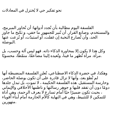
نحو تفكير حي لا يُختزل في المعادلات
الفلسفة اليوم مطالبة بأن تُجدد أدواتها: أن تُحاور المبرمج،
والمستخدم، وصانع القرار. أن تُنير للجمهور ما خفي، و تكبح ما جاوز
الحد، وأن تُصارع النخبة إن غفلت، أو استبدّت، أو نُزعت عنها
البوصلة.
وكل هذا لا يكون إلا بمحاورة الذكاء ذاته. فهو ليس آلة وحسب، بل
مرآة. مرآة تُظهر ما فينا، وتُعيده إلينا مضاعفًا، منمّطًا، محسوبًا.
وهكذا، في حضرة الذكاء الاصطناعي، تُعلن الفلسفة المنضبطة أنها
لم تُطوَ بعد، وأنها لا تزال قادرة على أن تكون بوصلة الحاضر،
وحارسة المستقبل. هذه الفلسفة الحكيمة ، لا تموت، بل تبدل جلدها
دومًا دون أن تفقد قلبها و جوهر رسالتها و ناظمها الأخلاقي والإيماني
، بحيث تكون ضميرًا حيًا أمام تسارع لا يعرف الرحمة، وهي أداة
للتمكين لا للتثبيط، وهي في النهاية كالأم الحازمة أمام أبناء أقوياء
متهورين.