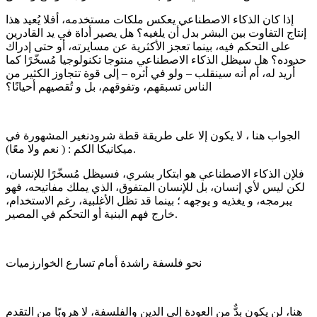
إذا كان الذكاء الاصطناعي يعكس ملكات مستخدمه، أفلا يُعيد هذا
إنتاج التفاوت بين البشر بدل أن يلغيه؟ هل يصير أداة في يد القادرين
على التحكم فيه، بينما تعجز الأكثرية عن مسايرته، أو حتى إدراك
حدوده؟ هل سيظل الذكاء الاصطناعي منتوجا تكنولوجيا مُسخّرًا كما
أُريد له، أم أنه سينقلب – ولو في أثره – إلى قوة تتجاوز الكثير من
الناس تسبقهم، وتفوقهم، بل و تُقصيهم أحيانًا؟
الجواب هنا ، لا يكون إلا على طريقة قطة شرودنغير المشهورة في
ميكانيكا الكم : ( نعم ولا معًا).
فلإن الذكاء الاصطناعي هو ابتكار بشري، فسيظل مُسخّرًا للإنسان،
لكن ليس لأي إنسان، بل للإنسان المتفوق، الذي يملك مفاتيحه، فهو
يبرمجه، و يغذيه و يوجهه ؛ بينما قد تظل الأغلبية، رغم الاستخدام،
خارج فهم البنية أو التحكم في المصير.
نحو فلسفة راشدة أمام تسارع الخوارزميات
هنا، لن يكون بدٌّ من العودة إلى الدين والفلسفة، لا هروبًا من التقدم