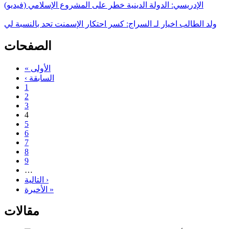
الإدريسي: الدولة الدينية خطر على المشروع الإسلامي (فيديو)
ولد الطالب اخيار لـ السراج: كسر احتكار الإسمنت تحد بالنسبة لي
الصفحات
« الأولى
‹ السابقة
1
2
3
4
5
6
7
8
9
…
التالية ›
الأخيرة »
مقالات