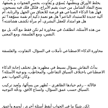
يخلط الأوراق وينظمها، يُسوّي و يُفاوت، يجسر الفجوات و يعمقها،
يمنح النفاذ الشامل من حيث يقيم الأبراج، فلكلٌّ فلك فيه يسبحون.
فهل هذا الذكاء الصناعي هو فرصة للانعتاق من الجهل والرتابة، أم
آلية جديدة للاستبداد الناعم؟ هل هو نعمة ذكية أم نقمة مموّهة؟ ثم
هل هو امتداد للعقل البشري، أم مرآة تكشف هشاشته؟
من هذه الأسئلة، انطلقتُ في محاورة لم تكن فقط مع آلة، بل مع
النفس، ومع الفلسفة، ومع المعنى.
محاورة الذكاء الاصطناعي تأملات في السؤال، التفاوت، والفلسفة
بدأتُ النقاش بسؤال بسيط في مظهره: هل تختلف إجابة الذكاء
الاصطناعي باختلاف السياق التفاعلي، والمخاطِب، ونوعية الأسئلة؟
وكان الجواب: نعم.
فالآلة – رغم حيادها الظاهري – تُظهر من يسألها، وتُعيد تركيب
السياق حسب عمق السؤال، واتساع الأفق، ودقّة التوجيه.
لكن شيئًا ما في الجواب أيقظ أسئلة أخرى ، أوسع وأعمق: