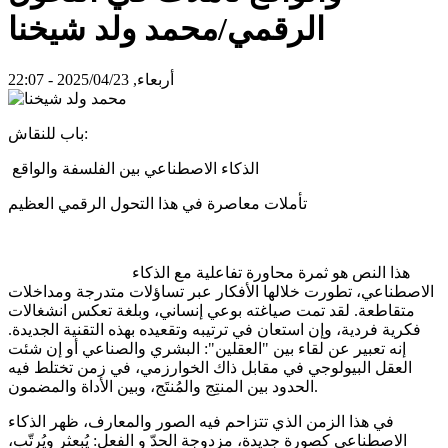
الرقمي/محمد ولد شيخنا
أربعاء, 2025/04/23 - 22:07
باب للنقاش:
الذكاء الاصطناعي بين الفلسفة والواقع
تأملات معاصرة في هذا التحول الرقمي العظيم
هذا النص هو ثمرة محاورة تفاعلية مع الذكاء
الاصطناعي، تطورت خلالها الأفكار عبر تساؤلات متدرجة ومداخلات
متقاطعة. لقد تمت صياغته بوعي إنساني، وبلغة تعكس انشغالات
فكرية فردية، وإن استعان في ترتيبه وتقعيده بهذه التقنية الجديدة.
إنه تعبير عن لقاء بين "العقلين": البشري والصناعي أو إن شئت
العقل البيولوجي في مقابل ذاك الخوارزمي، في زمن تختلط فيه
الحدود بين المنتِج والمُنتَج، وبين الأداة والمضمون.
في هذا الزمن الذي تتزاحم فيه الصور والمعارف، ظهر الذكاء
الاصطناعي كصورة جديدة، مزدوجة الحدّ و الفعل: يُبعثر ويُرتّب،