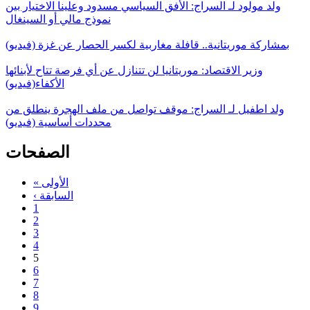
ولد مولود لـ السراج: الأفق السياسي مسدود وعلينا الاختيار بين
نموذج مالي أو السينغال
بمشاركة موريتانية.. قافلة مغاربية لكسر الحصار عن غزة (فيديو)
وزير الاقتصاد: موريتانيا لن تتنازل عن أي فرصة تتاح لأبنائها
الأكفاء(فيديو)
ولد اطفيل لـ السراج: موقف تواصل من ملف الهجرة ينطلق من
محددات أساسية (فيديو)
الصفحات
« الأولى
‹ السابقة
1
2
3
4
5
6
7
8
9