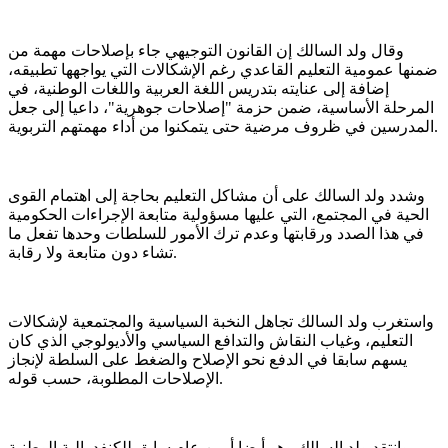
وقال ولد السالك إن القانون التوجيهي جاء بإصلاحات مهمة من
ضمنها عمومية التعليم القاعدي رغم الإشكالات التي يواجهها تطبيقه،
إضافة إلى عنايته بتدريس اللغة العربية واللغات الوطنية، في
المرحلة الأساسية، ضمن حزمة "إصلاحات جوهرية"، داعيا إلى جعل
المدرسين في ظروف مرضية حتى يتمكنوا من أداء مهمتهم التربوية.
وشدد ولد السالك على أن مشاكل التعليم بحاجة إلى اهتمام القوى
الحية في المجتمع، التي عليها مسؤولية متابعة الإجراءات الحكومية
في هذا الصدد ورقابتها وعدم ترك الأمور للسلطات وحدها تفعل ما
تشاء دون متابعة ولا رقابة.
واستغرب ولد السالك تجاهل النخبة السياسية والمجتمعية لإشكالات
التعليم، وغياب النقاش والتدافع السياسي والأديولوجي الذي كان
يسهم سابقا في الدفع نحو الإصلاح والضغط على السلطة لإنجاز
الإصلاحات المطلوبة، حسب قوله.
وانتقد ولد السالك وهو أيضا أمين عام سابق للكنفدرالية الوطنية