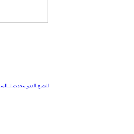
الشيخ الددو يتحدث لـ ال