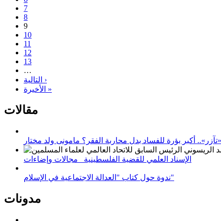
7
8
9
10
11
12
13
…
التالية ›
الأخيرة »
مقالات
زر».. أكبر بؤرة للفساد بدل محاربة الفقر؟ مامونى ولد مختار
الإسناد العلمي للقضية الفلسطينية_ مجالات وإضاءات
ندوة حول كتاب "العدالة الاجتماعية في الإسلام"
مدونات