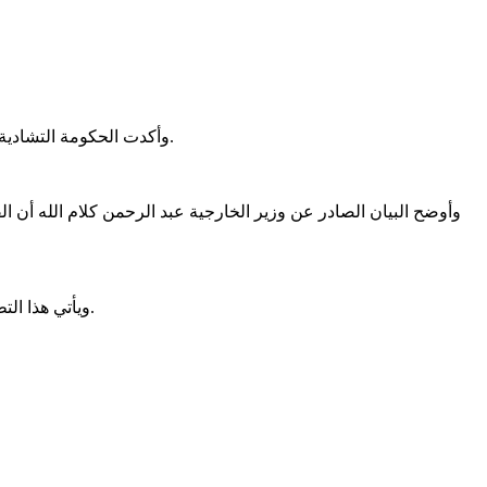
وأكدت الحكومة التشادية في بيان رسمي أن هذا القرار جاء بعد تحليل معمق للأوضاع، ويهدف إلى تأكيد السيادة الوطنية وإعادة ترتيب أولويات الشراكات الاستراتيجية.
وأوضح البيان الصادر عن وزير الخارجية عبد الرحمن كلام الله أن القر
ويأتي هذا التطور بعد ساعات من زيارة وزير الخارجية الفرنسي جان نويل بارو للعاصمة التشادية نجامينا، حيث زار مخيماً للاجئين قرب الحدود مع السودان.