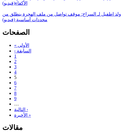
الأكفاء(فيديو)
ولد اطفيل لـ السراج: موقف تواصل من ملف الهجرة ينطلق من
محددات أساسية (فيديو)
الصفحات
« الأولى
‹ السابقة
1
2
3
4
5
6
7
8
9
…
التالية ›
الأخيرة »
مقالات