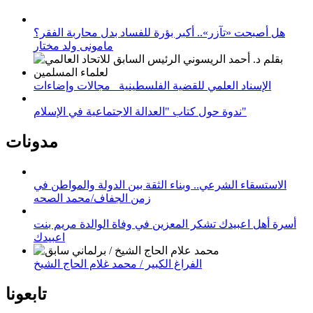
هل أصبحت «تآزر».. أكبر بؤرة للفساد بدل محاربة الفقر؟
مامونى ولد مختار
الإسناد العلمي للقضية الفلسطينية_ مجالات وإضاءات
ندوة حول كتاب "العدالة الاجتماعية في الإسلام"
مدونات
الاستسقاء الشرعي.. وبناء الثقة بين الدولة والمواطن في
زمن الجفاف/محمد الصحه
أسرة أهل اعبيدك تشكر المعزين في وفاة الوالدة مريم بنت
اعبيدك
الفراغ الكبير / محمد غلام الحاج الشيخ
تابعونا