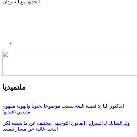
الحدود مع السودان.
ملتميديا
الدكتور البان: قضية اللغة ليست موضوعا نخبويا والهوية مفهوم
ملتبس (فيديو)
ولد السالك لـ السراج : القانون التوجيهي مختلف عن ما سبقه لكن
النخبة غائبة عن مسار تنفيذه