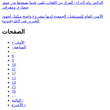
الدكتور ولد البراء : الفرق بين اللغات يكمن فيما يضعدها من عمق
حضاري ومعرفي
الأمين العام للمستقبل: الجمعية لديها مشروع واضح مكمل لجهود
الخيرين في البلد (فيديو)
الصفحات
« الأولى
‹ السابقة
…
8
9
10
11
12
13
14
15
16
…
التالية ›
الأخيرة »