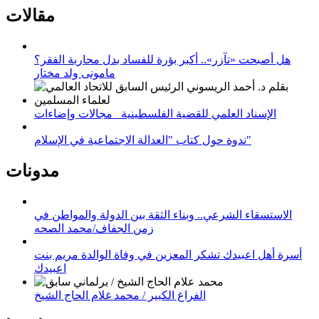
مقالات
هل أصبحت «تآزر».. أكبر بؤرة للفساد بدل محاربة الفقر؟
مامونى ولد مختار
الإسناد العلمي للقضية الفلسطينية_ مجالات وإضاءات
ندوة حول كتاب "العدالة الاجتماعية في الإسلام"
مدونات
الاستسقاء الشرعي.. وبناء الثقة بين الدولة والمواطن في
زمن الجفاف/محمد الصحه
أسرة أهل اعبيدك تشكر المعزين في وفاة الوالدة مريم بنت
اعبيدك
الفراغ الكبير / محمد غلام الحاج الشيخ