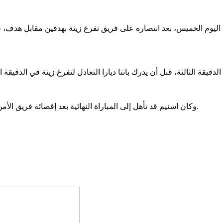
وكان اسنيم قد تأهل إلى المباراة النهائية بعد إقصائه فريق الأمن المدني بنتيجة 2-1، فيما تجاوز تفرغ زينة نظيره الحرس بثنائية نظيفة.