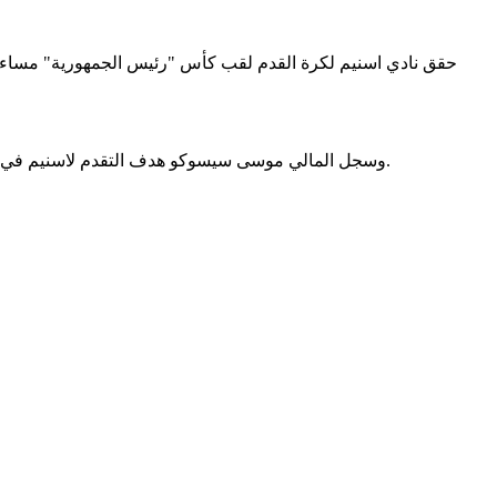
وسجل المالي موسى سيسوكو هدف التقدم لاسنيم في الدقيقة الثالثة، قبل أن يدرك بانتا ديارا التعادل لتفرغ زينة في الدقيقة التاسعة. وحسم اللاعب بابا با المباراة بهدف ثانٍ لاسنيم في الدقيقة 60.