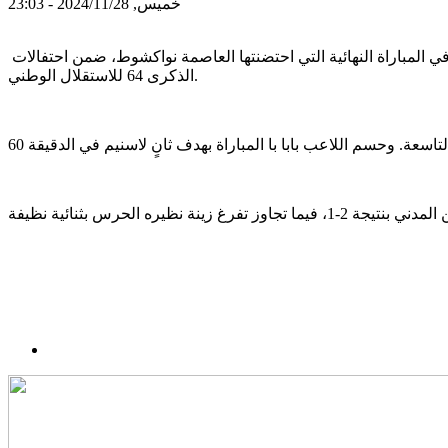
خميس, 2024/11/28 - 23:03
حقق نادي اسنيم لكرة القدم لقب كأس "رئيس الجمهورية" مساء اليوم الخميس، بعد انتصاره على فريق تفرغ زينة بهدفين مقابل هدف، في المباراة النهائية التي احتضنتها العاصمة نواكشوط، ضمن احتفالات
الذكرى 64 للاستقلال الوطني.