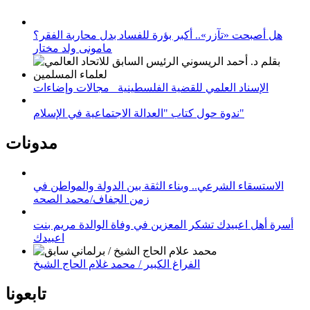
هل أصبحت «تآزر».. أكبر بؤرة للفساد بدل محاربة الفقر؟
مامونى ولد مختار
الإسناد العلمي للقضية الفلسطينية_ مجالات وإضاءات
ندوة حول كتاب "العدالة الاجتماعية في الإسلام"
مدونات
الاستسقاء الشرعي.. وبناء الثقة بين الدولة والمواطن في
زمن الجفاف/محمد الصحه
أسرة أهل اعبيدك تشكر المعزين في وفاة الوالدة مريم بنت
اعبيدك
الفراغ الكبير / محمد غلام الحاج الشيخ
تابعونا