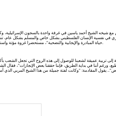
1984، كان الدكتور إبراهيم أحمد المقادمة (1952-2003) يقيم مع شيخه الشيخ أحمد ياسين في غرفة و
ي نفسية الإنسان الفلسطيني بشكل خاص والمسلم بشكل عام، تنقله من حي
حياة المبادرة والإيجابية والتضحية"، مستحضرا غزوة مؤتة واستقبال أطفال المدينة المنورة ونسائها للمجاهدين ووصمهم إياهم بالفرار.
 إلى تربية عميقة لشعبنا للوصول إلى هذه الروح التي تجعل الشعب بأكمل
ع، ورغم أننا في بداية الطريق، فإننا حققنا بعض الإنجازات"، فقال ال