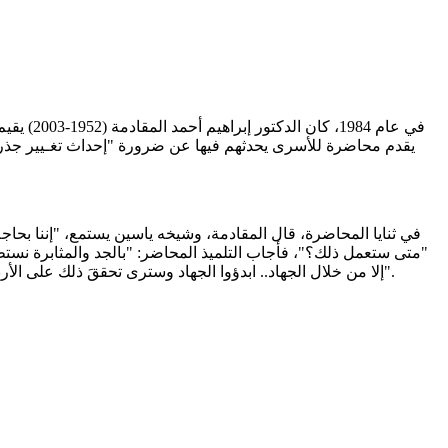
في عام 
يقدم محاضرة للأسرى يحدثهم فيها عن ضرورة "إحداث تغـيير جذري ف
في ثنايا المحاضرة، قال المقادمة، وشيخه ياسين يستمع، "إننا بحاجة
"متى ستعمل ذلك؟"، فأجاب التلميذ المحاضر: "بالجد والمثابرة نستطي
إلا من خلال الجهاد.. ابدؤوا الجهاد وسترى تحققَ ذلك على الأرض".. يقول المقادمة: "وكانت لفتة جميلة من هذا الشيخ المربي الذي آمن دائما بأن العمل الصالح هـو مفتاح التوفيق والهداية، والعلم والتطوير".