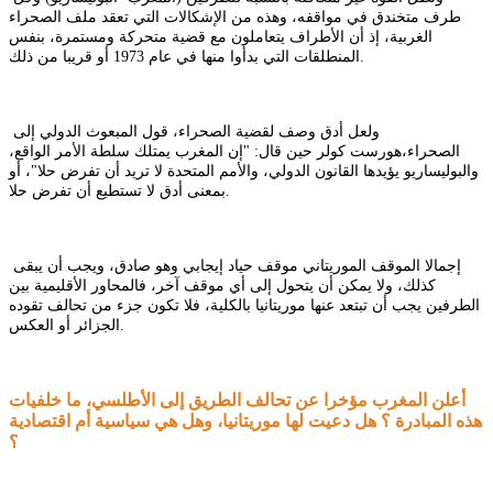
طرف متخندق في مواقفه، وهذه من الإشكالات التي تعقد ملف الصحراء
الغربية، إذ أن الأطراف يتعاملون مع قضية متحركة ومستمرة، بنفس
المنطلقات التي بدأوا منها في عام 1973 أو قريبا من ذلك.
ولعل أدق وصف لقضية الصحراء، قول المبعوث الدولي إلى
الصحراء،هورست كولر حين قال: "إن المغرب يمتلك سلطة الأمر الواقع،
والبوليساريو يؤيدها القانون الدولي، والأمم المتحدة لا تريد أن تفرض حلا"، أو
بمعنى أدق لا تستطيع أن تفرض حلا.
إجمالا الموقف الموريتاني موقف حياد إيجابي وهو صادق، ويجب أن يبقى
كذلك، ولا يمكن أن يتحول إلى أي موقف آخر، فالمحاور الأقليمية بين
الطرفين يجب أن تبتعد عنها موريتانيا بالكلية، فلا تكون جزء من تحالف تقوده
الجزائر أو العكس.
أعلن المغرب مؤخرا عن تحالف الطريق إلى الأطلسي، ما خلفيات
هذه المبادرة ؟ هل دعيت لها موريتانيا، وهل هي سياسية أم اقتصادية
؟