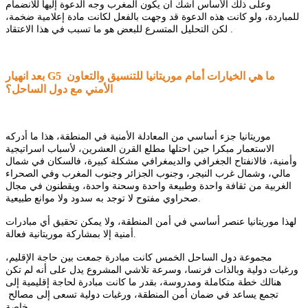
وعلى ذلك الأساس أشك أن يكون المغرب وجه الدعوة إليها للانضمام
للمباردة، ولو كانت هذه الدعوة قد وجهت بالفعل لكانت مادة إعلامية ضخمة،
لكن التحليل المتسرع للبعض هو ما تسبب في هذا الاعتقاد .
بعد انهيار G5 ما هي الخيارات أمام موريتانيا للتنسيق والتعاون
الأمني مع دول الساحل؟
موريتانيا جزء أساسي من المعادلة الأمنية في المنطقة، هذا ما أدركه
الاستعمار مبكرا حين احتلها مطلع القرن العشرين، لأسباب اسراتيجية
وأمنية، فالانفتاح الجغرافي والديمغرافي مشكلة كبيرة، فالسكان في شمال
مالي، وشمال غرب النيجر، وجنوب الجزائر وجنوب المغرب وفي الصحراء
الغربية من ثقافة واحدة وطبيعة واحدة وسحنة واحدة، ويقطنون في مجال
صحراوي مفتوح لا توجد به سدود ولا موانع طبيعية.
لهذا موريتانيا عنصر أساسي في أمن المنطقة، ولا يمكن تحقيق أي مبادرات
أمنية إلا بمشاركة موريتانية فعالة.
مجموعة دول الساحل الخمس كانت مبادرة جمعت بين حاجة الإقليم،
ورغبات دولية وبالذات فرنسا، وسرعة تلاشي المشروع يدل على أنه لم تكن
هنالك خطة متكاملة ومدروسة، بقدر ما كانت مبادرة لحاجة إقليمية إلى
تجمع يساعد في ضمان أمن المنطقة، ورغبات دولية تسعى إلى مصالح
خاصة.