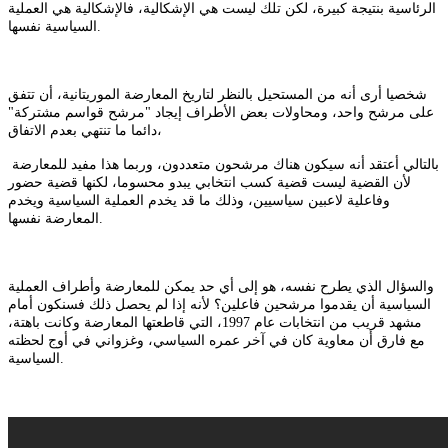
الرئاسية بنتيجة كبيرة، لكن تلك ليست هي الإشكالية، فالإشكالية هي العملية
السياسية نفسها.
شخصيا أرى أنه من المستحيل بالنظر لتاريخ المعارضة الموريتانية، أن تتفق
على مرشح واحد، ومحاولات بعض الأطراف إيجاد "مرشح قواسم مشتركة"
دائما ما تنتهي بعدم الاتفاق،
بالتالي أعتقد أنه سيكون هناك مرشحون متعددون، وربما هذا مفيد للمعارضة
لأن القضية ليست قضية كسب انتخابي يبدو محسوما، لكنها قضية حضور
وفاعلية لاعبين سياسيين، وذلك ما قد يخدم العملية السياسية ويخدم
المعارضة نفسها.
والسؤال الذي يطرح نفسه، هو إلى أي حد يمكن للمعارضة وأطراف العملية
السياسية أن يقدموا مرشحين فاعلين؟ لأنه إذا لم يحصل ذلك فسنكون أمام
مشهد قريب من انتخابات عام 1997، التي قاطعتها المعارضة وكانت باهتة،
مع فارق أن معاوية كان في آخر عمره السياسي، وغزواني في أوج لحظته
السياسية.