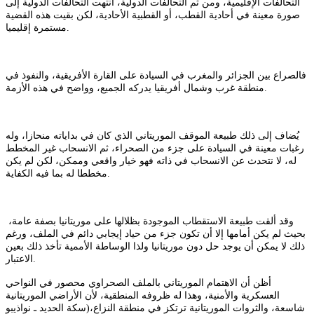
التحالفات الإقليمية، ومن ثم التحالفات الدولية، انتهت التحالفات الدولية إلى
صورة معينة في أحادية القطب، أو القطبية الأحادية، لكن بقيت هذه القضية
مستمرة إقليميا.
فالصراع بين الجزائر والمغرب في السيادة على القارة الأفريقية، والنفوذ في
منطقة غرب وشمال أفريقيا يدركه الجميع، وواضح في هذه الأزمة.
يُضاف إلى ذلك طبيعة الموقف الموريتاني الذي كان في بداياته منحازا، وله
رغبات معينة في السيادة على جزء من الصحراء، ثم الانسحاب غير المخطط
له، لا نتحدث عن الانسحاب في ذاته فهو خيار واقعي وممكن، لكن لم يكن
مخططا له بما فيه الكفاية.
وقد ألقت طبيعة الاستقطاب الموجودة بظلالها على موريتانيا بصفة عامة،
بحيث لم يكن أمامها إلا أن تكون جزء من حياد إيجابي دائم في الملف، ورغم
ذلك لا يمكن أن يوجد حل دون موريتانيا ولذا الوساطة الأممية تأخذ ذلك بعين
الاعتبار.
أظن أن الاهتمام الموريتاني بالملف الصحراوي محصور في النواحي
العسكرية والأمنية، وهذا له ظروفه المنطقية، لأن الأراضي الموريتانية
شاسعة، والثروات الموريتانية ترتكز في منطقة النزاع،(سكة الحديد ـ نواذيبو