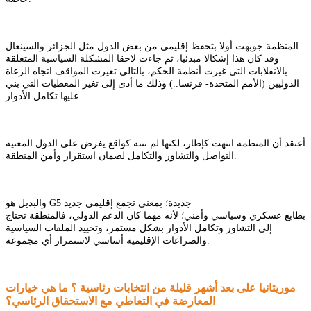
المنظمة جوبهت أولا بتحفظ إقليمي من بعض الدول مثل الجزائر والسينغال
وقد كان هذا إشكالا مبدئيا، ثم جاءت لاحقا المشكلة السياسية المتعلقة
بالانقلابات التي غيرت أنظمة الحكم، بالتالي تغيرت المواقف اتجاه الرعاة
الدوليين (الأمم المتحدة- فرنسا..) وذلك ما أدى إلى تغير المعطيات التي بني
عليها تكامل الأدوار.
أعتقد أن المنظمة انتهت كإطار، لكنها لم تنته كواقع يفرض على الدول المعنية
التواصل والتشاور والتكامل لضمان استقرار وأمن المنطقة.
والبديل هو G5 جديدة؛ بمعنى تجمع إقليمي جديد
بطابع عسكري وسياسي وأمني؛ لأنه مهما كان الدعم الدولي، فالمنطقة تحتاج
إلى التشاور وتكامل الأدوار بشكل مستمر، وتحييد الملفات السياسية
والصراعات الإقليمية أساسي لاستمرار أي مجموعة.
موريتانيا على بعد أشهر قليلة من انتخابات رئاسية ؟ ما هي خيارات
المعارضة في التعاطي مع الاستحقاق الرئاسي؟