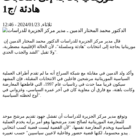
هادئة /ج1
ثلاثاء, 2024/01/23 - 12:46
قال مدير مركز الجزيرة للدراسات الدكتور محمد المختار الدمين إن
موريتانيا بحاجة إلى انتخابات "هادئة وسلسلة"، لأن الحالة الإقليمية مضطربة،
ولا تقبل "الشد والجذب الحدي".
وأكد ولد الدمين في مقابلة مع شبكة السراج أنه ما لم تقدم أطراف العملية
السياسية الموريتانية مرشحين فاعلين في الانتخابات المقبلة، فإن المشهد
سيكون قريبا مما حدث في رئاسيات عام 1997، التي قاطعتها المعارضة
وكانت باهتة، مع فارق أن معاوية كان في آخر عمره السياسي، وغزواني في
أوج لحظته السياسية".
وتوقع مدير مركز الجزيرة للدراسات أن تفشل جهود تقديم مرشح موحد
للمعارضة الموريتانية لصالح تعدد مرشحيها وهو أمر برأيه يخدم العملية
السياسية ويخدم المعارضة نفسها، "لأن القضية ليست قضية كسب انتخابي
يبدو محسوما، لكنها قضية حضور وفاعلية لاعبين سياسيين" حسب تعبيره .