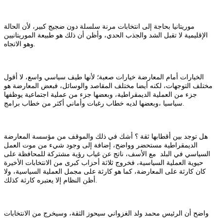
موريتانيا بحاجة إلى انتخابات مرنة سلسلة دون ضجيج كبير، لأن الحالة
الإقليمية لا تقبل الشد والجذب الحدي، وأظن أن ذلك هو طبيعة الموريتانيين
وهو الاتجاه.
الخيارات أمام المعارضة خيارات صعبة؛ لأنها طيف سياسي واسع، لا أقول
مختلف التوجهات، لكنه أيضا مختلف المقاصد والوسائل، فبعض المعارضة هو
جزء من العملية الديمقراطية، وبعضها جزء من عملية اجتماعية يوظفها
سياسيا ،وبعضها لديه خطاب رغبات وأماني أكثر من خطاب برامج.
هل توجد بين أقطابها ثقة ؟ أشك في ذلك والموقف من مؤسسة المعارضة
الديمقراطية مستحضر وواضح، إضافة إلى وجود شيء من موت العمل
السياسي في البلد مع الأسف، ناتج عن غياب رؤية مشتركة للمحافظة على
حيوية العملية السياسية، فخروج ثلاثة أحزاب كبرى من الانتخابات الأخيرة
كان كارثة على المعارضة، كما هو كارثة على مجمل العملية السياسية، ولا
أظن النظام إلا يعتبره كارثة كذلك.
واضح أن الرئيس محمد ولد الغزواني سيحوز الثقة، وسيخرج من الانتخابات