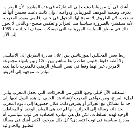
أشك في أن موريتانيا دعيت إلي المشاركة في هذه المبادرة، لأن المغرب
يعرف وضعية الموقف الموريتاني ودواعيه ، وإن كانت دعيت فحسن أنها لم
تستجب، لأن الظروف لا تسمح لها بالدخول في حلف إقليمي يقوده المغرب،
لأنه سيفسر- بالضرورة سياسيا ضد الجزائر والعكس صحيح- وبالتالي لا يجوز
ذلك في منطق السياسة الموريتانية التي تمسكت بموقف الحياد منذ 1985
إلى الآن.
ربط بعض المحللين الموريتانيين بين إعلان مبادرة الطريق إلى الأطلسي
وبين بانتهاء مجموعة G5 ، ولا أظنه دقيقا، فليس هناك رابط مباشر بين
الأمرين، غير أنهما وقعا في نفس السياق الزمني،فالمغرب دائما لديه
مبادرات موجهة إلى أفريقيا.
المنطقة الآن حُبلى وفيها الكثير من التحركات، التي تجعل المغرب يبادر
لملء الفراغ، ومن دواعي المغرب لإنشاء هذا الحلف أن هذه الدول لديها إلى
حد ما مشاكل مع الجزائر أو يفترض ذلك، فكان حضورها إلى دعوة المغرب
بحد ذاته رسالة إلى الجزائر، أنها لم تعد هي المبادر الوحيد أو المخاطب
الوحيد لهذه السلطات، لكن هل هي مبادرة اقتصادية في ثوب سياسي، أم
مبادرة سياسية في ثوب اقتصادي؟ كل ذلك موجود، لكني أشك في مسألة
التطبيق والجدوائية.