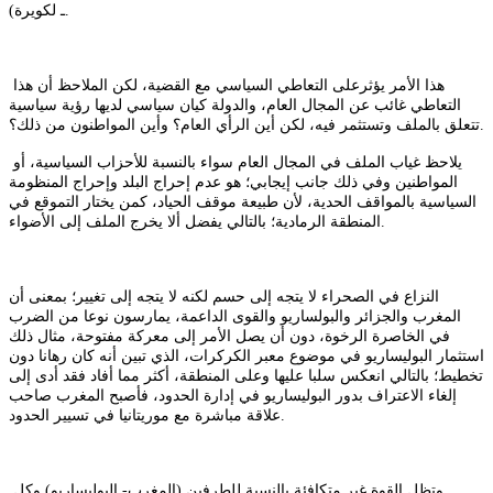
ـ لكويرة).
هذا الأمر يؤثرعلى التعاطي السياسي مع القضية، لكن الملاحظ أن هذا
التعاطي غائب عن المجال العام، والدولة كيان سياسي لديها رؤية سياسية
تتعلق بالملف وتستثمر فيه، لكن أين الرأي العام؟ وأين المواطنون من ذلك؟.
يلاحظ غياب الملف في المجال العام سواء بالنسبة للأحزاب السياسية، أو
المواطنين وفي ذلك جانب إيجابي؛ هو عدم إحراج البلد وإحراج المنظومة
السياسية بالمواقف الحدية، لأن طبيعة موقف الحياد، كمن يختار التموقع في
المنطقة الرمادية؛ بالتالي يفضل ألا يخرج الملف إلى الأضواء.
النزاع في الصحراء لا يتجه إلى حسم لكنه لا يتجه إلى تغيير؛ بمعنى أن
المغرب والجزائر والبولساريو والقوى الداعمة، يمارسون نوعا من الضرب
في الخاصرة الرخوة، دون أن يصل الأمر إلى معركة مفتوحة، مثال ذلك
استثمار البوليساريو في موضوع معبر الكركرات، الذي تبين أنه كان رهانا دون
تخطيط؛ بالتالي انعكس سلبا عليها وعلى المنطقة، أكثر مما أفاد فقد أدى إلى
إلغاء الاعتراف بدور البوليساريو في إدارة الحدود، فأصبح المغرب صاحب
علاقة مباشرة مع موريتانيا في تسيير الحدود.
وتظل القوة غير متكافئة بالنسبة للطرفين (المغرب- البوليساريو) وكل