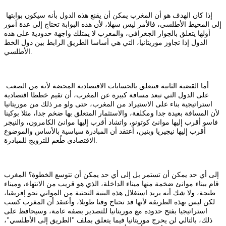
إذا كان الهدف هو أن المغرب يمكن أن يقنع هذه الدول بأنه سيكون بوابتها
إلى المحيط الأطلسي، فالأمر ليس سهلا، لأن هذه البوابة تحتاج إلى عدة أمور
أولها يتعلق بالجوار الجغرافي، والمغرب لا يمتلك واجهة حدودية على هذه
الدول إذا تجاوز موريتانيا، التي هي أساسا الطريق الرابط بين دول الخط
الأطلسي.
أما القضية الثانية فتتعلق بالحسابات الاقتصادية المحضة لأنه من الصعب
على الدول التي تبعد مسافة كبيرة عن المغرب، أن تقيم خططا اقتصادية
استراتيجية بناء على الاستيراد من المغرب، حتى ولو مر ذلك من موريتانيا
لأن المسافة بعيدة جدا ومكلفة، والاستثمار المتعلق بها ضخم جدا، مثلا بوكينا
فاسو أقرب إليها موانئ كوتونو، واتشاد أقرب إليها موانئ الكامرون، والنيجر
أقرب إليها نيجيريا وبنين، أعتقد أن المبادرة سياسية بالأساس والموضوع
الاقتصادي طُعم للترويج للمبادرة.
إلى أي حد يمكن أن تستمر بل إلى أي حد يمكن أن تتوسع الخطوة؟ المغرب
قام ببناء موانئ ضخمة منها ميناء الداخلة، الذي هو قريب من الانتهاء، وميناء
طنجة، ولا شك أنه يريد استغلال هذه البنية التحتية من المواني نحو إفريقيا،
لكن ليس بهذه الطريقة لأنها قد تحتاج وقتا طويلا، وأعتقد أن المغرب كسب
استراتيجيا بفتح حدوده مع موريتانيا للتصدير بصفه عامة، وسيحافظ على
ذلك، بالتالي لن يحرج موريتانيا فيما يتعلق بملف "الطريق إلى الأطلسي"،