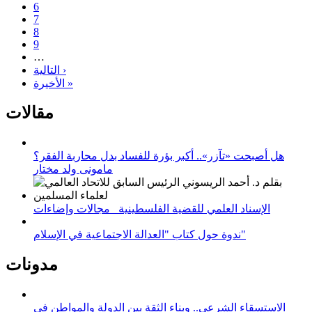
6
7
8
9
…
التالية ›
الأخيرة »
مقالات
هل أصبحت «تآزر».. أكبر بؤرة للفساد بدل محاربة الفقر؟
مامونى ولد مختار
الإسناد العلمي للقضية الفلسطينية_ مجالات وإضاءات
ندوة حول كتاب "العدالة الاجتماعية في الإسلام"
مدونات
الاستسقاء الشرعي.. وبناء الثقة بين الدولة والمواطن في