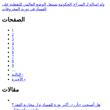
ولد امباله لـ السراج: الحكومة تستغل الوضع العالمي للتغطية على
الفساد في توريد المحروقات
الصفحات
1
2
3
4
5
6
7
8
9
…
التالية ›
الأخيرة »
مقالات
هل أصبحت «تآزر».. أكبر بؤرة للفساد بدل محاربة الفقر؟
مامونى ولد مختار