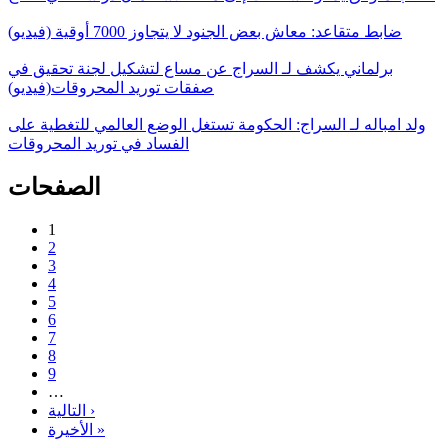
ضابط متقاعد: معاش بعض الجنود لا يتجاوز 7000 أوقية (فيديو)
برلماني يكشف لـ السراج عن مساع لتشكيل لجنة تحقيق في
صفقات توريد المحروقات(فيديو)
ولد امباله لـ السراج: الحكومة تستغل الوضع العالمي للتغطية على
الفساد في توريد المحروقات
الصفحات
1
2
3
4
5
6
7
8
9
…
التالية ›
الأخيرة »