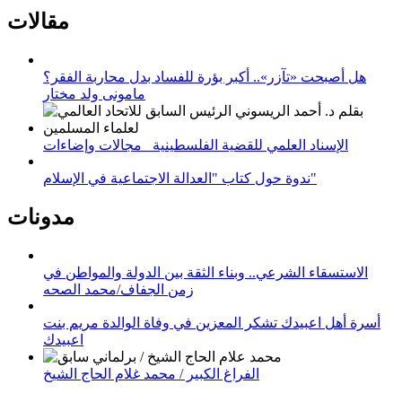
مقالات
هل أصبحت «تآزر».. أكبر بؤرة للفساد بدل محاربة الفقر؟
مامونى ولد مختار
الإسناد العلمي للقضية الفلسطينية_ مجالات وإضاءات
ندوة حول كتاب "العدالة الاجتماعية في الإسلام"
مدونات
الاستسقاء الشرعي.. وبناء الثقة بين الدولة والمواطن في
زمن الجفاف/محمد الصحه
أسرة أهل اعبيدك تشكر المعزين في وفاة الوالدة مريم بنت
اعبيدك
الفراغ الكبير / محمد غلام الحاج الشيخ