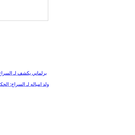
برلماني يكشف لـ السرا
ولد امباله لـ السراج: ال