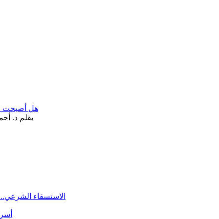
هل أصبحت «تآ
الاستسقاء الشرعي.. 
أسرة