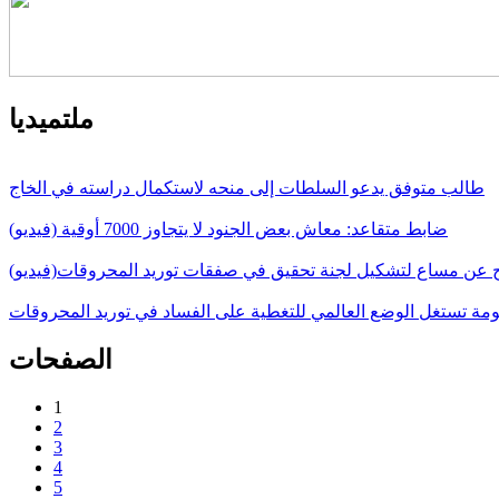
ملتميديا
طالب متوفق يدعو السلطات إلى منحه لاستكمال دراسته في الخاج
ضابط متقاعد: معاش بعض الجنود لا يتجاوز 7000 أوقية (فيديو)
ج عن مساع لتشكيل لجنة تحقيق في صفقات توريد المحروقات(فيديو)
حكومة تستغل الوضع العالمي للتغطية على الفساد في توريد المحروقات
الصفحات
1
2
3
4
5