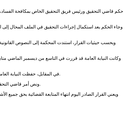
حكم قاضي التحقيق ورئيس فريق التحقيق الخاص بمكافحة الفساد، ال
وجاء الحكم بعد استكمال إجراءات التحقيق في الملف المحال إلى ا
وبحسب حيثيات القرار، استندت المحكمة إلى النصوص القانونية الم
وكانت النيابة العامة قد قررت في التاسع من ديسمبر الماضي متاب
في المقابل، حفظت النيابة العامة آنذاك الدعوى العمومية بحق 24 شخصا آخرين، معللة ذلك بعدم كفاية الأدلة، وذلك عقب استجواب جميع المشمولين في الملف للمرة الثانية.
ونص أمر قاضي التحقيق على تبليغ القرار إلى النيابة العامة وكافة الأطراف المعنية وفقا للإجراءات القانونية المعمول بها، بما يضع حدا لمرحلة التحقيق في القضية.
ويعني القرار الصادر اليوم انتهاء المتابعة القضائية بحق جميع ا