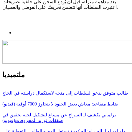
بعد مداهمة منزله، قبل أن يُودع السجن على خلفية تصريحات
اعتبرت السلطات أنها تتضمن تحريضًا على الفوضى والعصيان.
ملتميديا
طالب متوفق يدعو السلطات إلى منحه لاستكمال دراسته في الخاج
ضابط متقاعد: معاش بعض الجنود لا يتجاوز 7000 أوقية (فيديو)
برلماني يكشف لـ السراج عن مساع لتشكيل لجنة تحقيق في
صفقات توريد المحروقات(فيديو)
ولد امباله لـ السراج: الحكومة تستغل الوضع العالمي للتغطية على