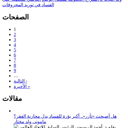
الفساد في توريد المحروقات
الصفحات
1
2
3
4
5
6
7
8
9
…
التالية ›
الأخيرة »
مقالات
هل أصبحت «تآزر».. أكبر بؤرة للفساد بدل محاربة الفقر؟
مامونى ولد مختار