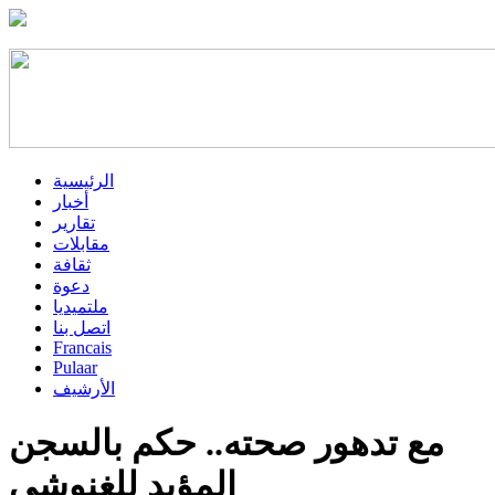
الرئيسية
أخبار
تقارير
مقابلات
ثقافة
دعوة
ملتميديا
اتصل بنا
Francais
Pulaar
الأرشيف
مع تدهور صحته.. حكم بالسجن
المؤبد للغنوشي