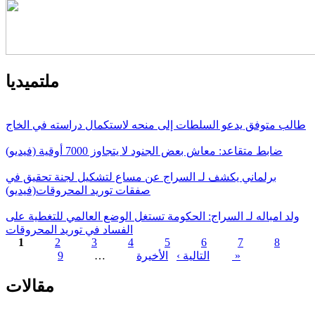
ملتميديا
طالب متوفق يدعو السلطات إلى منحه لاستكمال دراسته في الخاج
ضابط متقاعد: معاش بعض الجنود لا يتجاوز 7000 أوقية (فيديو)
برلماني يكشف لـ السراج عن مساع لتشكيل لجنة تحقيق في
صفقات توريد المحروقات(فيديو)
ولد امباله لـ السراج: الحكومة تستغل الوضع العالمي للتغطية على
الفساد في توريد المحروقات
1
2
3
4
5
6
7
8
الأخيرة »
التالية ›
…
9
الصفحات
مقالات