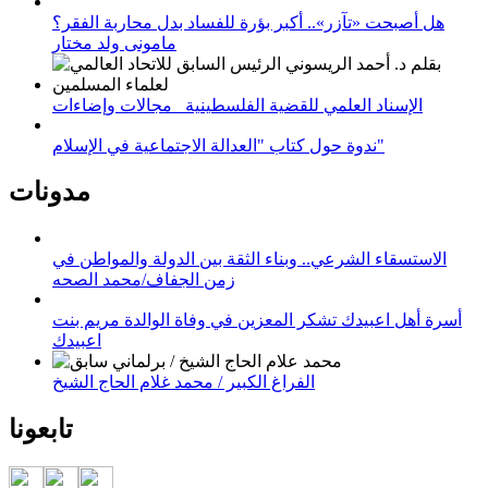
هل أصبحت «تآزر».. أكبر بؤرة للفساد بدل محاربة الفقر؟
مامونى ولد مختار
الإسناد العلمي للقضية الفلسطينية_ مجالات وإضاءات
ندوة حول كتاب "العدالة الاجتماعية في الإسلام"
مدونات
الاستسقاء الشرعي.. وبناء الثقة بين الدولة والمواطن في
زمن الجفاف/محمد الصحه
أسرة أهل اعبيدك تشكر المعزين في وفاة الوالدة مريم بنت
اعبيدك
الفراغ الكبير / محمد غلام الحاج الشيخ
تابعونا