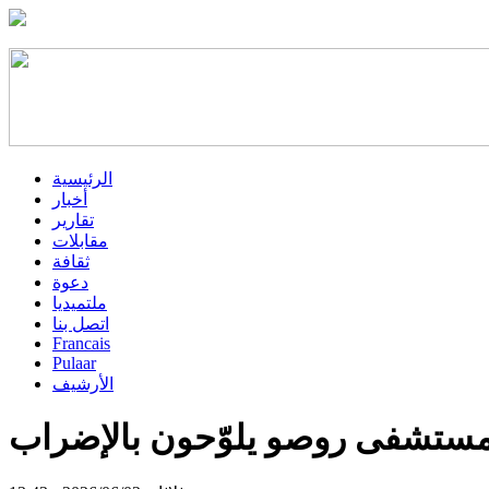
الرئيسية
أخبار
تقارير
مقابلات
ثقافة
دعوة
ملتميديا
اتصل بنا
Francais
Pulaar
الأرشيف
مستشفى روصو يلوّحون بالإضراب