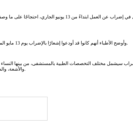
أعلن الأطباء الأخصائيون العاملون بمستشفى روصو عزمهم الدخول في 
وأوضح الأطباء أنهم كانوا قد أودعوا إشعارًا بالإضراب يوم 13 مايو الماضي، مؤكدين تنفيذ الخطوة بعد انقضاء المهلة القانونية المحددة بشهر.
لإضراب سيشمل مختلف التخصصات الطبية بالمستشفى، من بينها النساء و
والأشعة، والصيدلة، وأمراض الجهاز الهضمي والكبد، إضافة إلى طب الفم والأسنان.