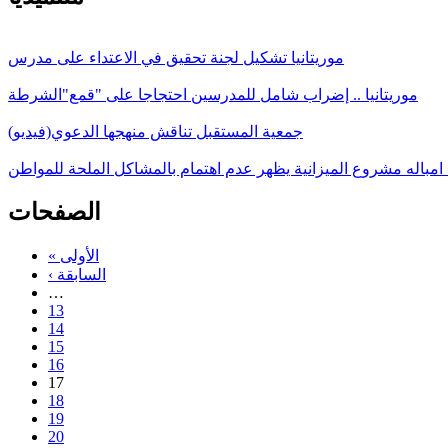
موريتانيا تشكيل لجنة تحقيق في الاعتداء على مدرس
موريتانيا .. إضراب شامل للمدرسين احتجاجا على "قمع"الشرطة
جمعية المستقبل تناقش منهجها الدعوي(فيديو)
 امباله مشروع الميزانية يظهر عدم اهتمام بالمشاكل الملحة للمواطن
الصفحات
« الأولى
‹ السابقة
…
13
14
15
16
17
18
19
20