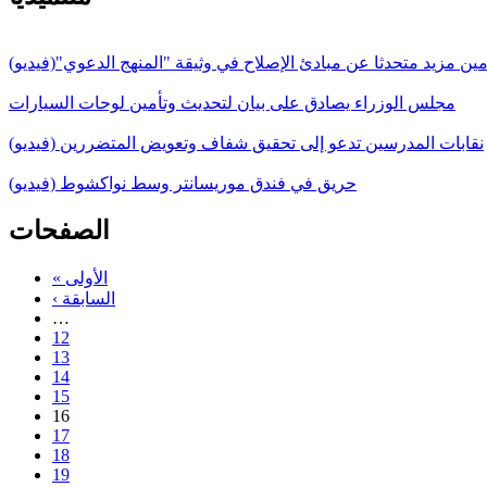
مين مزيد متحدثا عن مبادئ الإصلاح في وثيقة "المنهج الدعوي"(فيديو)
مجلس الوزراء يصادق على بيان لتحديث وتأمين لوحات السيارات
نقابات المدرسين تدعو إلى تحقيق شفاف وتعويض المتضررين (فيديو)
حريق في فندق موريسانتر وسط نواكشوط (فيديو)
الصفحات
« الأولى
‹ السابقة
…
12
13
14
15
16
17
18
19