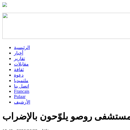
الرئيسية
أخبار
تقارير
مقابلات
ثقافة
دعوة
ملتميديا
اتصل بنا
Francais
Pulaar
الأرشيف
مستشفى روصو يلوّحون بالإضراب