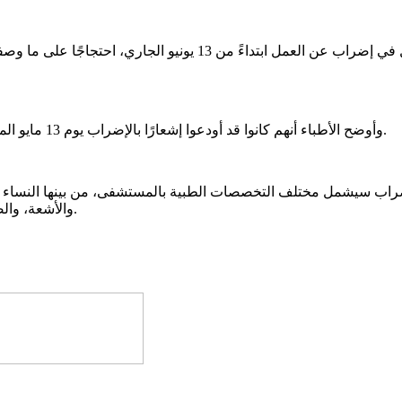
أعلن الأطباء الأخصائيون العاملون بمستشفى روصو عزمهم الدخول في 
وأوضح الأطباء أنهم كانوا قد أودعوا إشعارًا بالإضراب يوم 13 مايو الماضي، مؤكدين تنفيذ الخطوة بعد انقضاء المهلة القانونية المحددة بشهر.
لإضراب سيشمل مختلف التخصصات الطبية بالمستشفى، من بينها النساء و
والأشعة، والصيدلة، وأمراض الجهاز الهضمي والكبد، إضافة إلى طب الفم والأسنان.