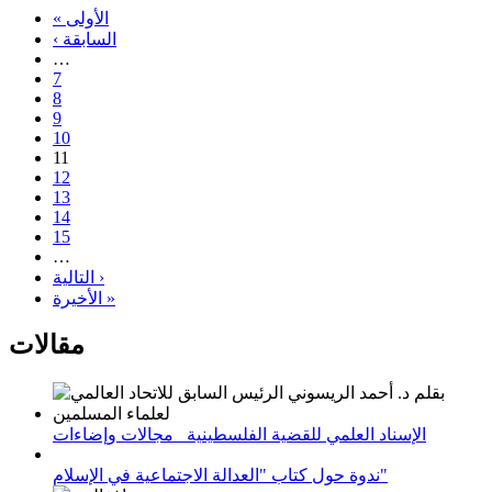
« الأولى
‹ السابقة
…
7
8
9
10
11
12
13
14
15
…
التالية ›
الأخيرة »
مقالات
الإسناد العلمي للقضية الفلسطينية_ مجالات وإضاءات
ندوة حول كتاب "العدالة الاجتماعية في الإسلام"