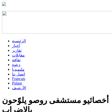
الرئيسية
أخبار
تقارير
مقابلات
ثقافة
دعوة
ملتميديا
اتصل بنا
Francais
Pulaar
الأرشيف
أخصائيو مستشفى روصو يلوّحون
بالإضراب