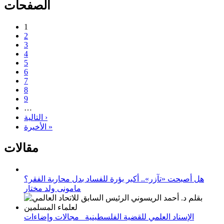
الصفحات
1
2
3
4
5
6
7
8
9
…
التالية ›
الأخيرة »
مقالات
هل أصبحت «تآزر».. أكبر بؤرة للفساد بدل محاربة الفقر؟
مامونى ولد مختار
الإسناد العلمي للقضية الفلسطينية_ مجالات وإضاءات