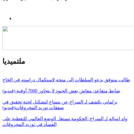
ملتميديا
طالب متوفق يدعو السلطات إلى منحه لاستكمال دراسته في الخاج
ضابط متقاعد: معاش بعض الجنود لا يتجاوز 7000 أوقية (فيديو)
برلماني يكشف لـ السراج عن مساع لتشكيل لجنة تحقيق في
صفقات توريد المحروقات(فيديو)
ولد امباله لـ السراج: الحكومة تستغل الوضع العالمي للتغطية على
الفساد في توريد المحروقات